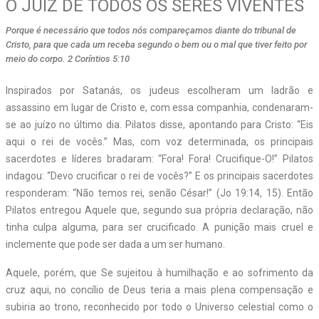
O JUIZ DE TODOS OS SERES VIVENTES
Porque é necessário que todos nós compareçamos diante do tribunal de
Cristo, para que cada um receba segundo o bem ou o mal que tiver feito por
meio do corpo. 2 Coríntios 5:10
Inspirados por Satanás, os judeus escolheram um ladrão e
assassino em lugar de Cristo e, com essa companhia, condenaram-
se ao juízo no último dia. Pilatos disse, apontando para Cristo: “Eis
aqui o rei de vocês.” Mas, com voz determinada, os principais
sacerdotes e líderes bradaram: “Fora! Fora! Crucifique-O!” Pilatos
indagou: “Devo crucificar o rei de vocês?” E os principais sacerdotes
responderam: “Não temos rei, senão César!” (Jo 19:14, 15). Então
Pilatos entregou Aquele que, segundo sua própria declaração, não
tinha culpa alguma, para ser crucificado. A punição mais cruel e
inclemente que pode ser dada a um ser humano.
Aquele, porém, que Se sujeitou à humilhação e ao sofrimento da
cruz aqui, no concílio de Deus teria a mais plena compensação e
subiria ao trono, reconhecido por todo o Universo celestial como o