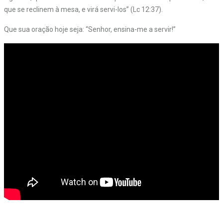
que se reclinem à mesa, e virá servi-los” (Lc 12:37).
Que sua oração hoje seja: “Senhor, ensina-me a servir!”