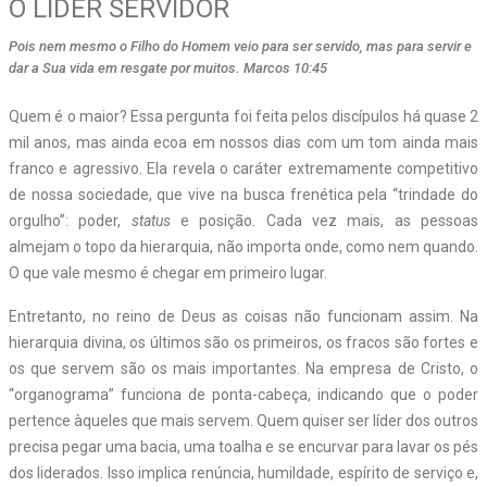
O LÍDER SERVIDOR
Pois nem mesmo o Filho do Homem veio para ser servido, mas para servir e
dar a Sua vida em resgate por muitos. Marcos 10:45
Q
uem é o maior? Essa pergunta foi feita pelos discípulos há quase 2
mil anos, mas ainda ecoa em nossos dias com um tom ainda mais
franco e agressivo. Ela revela o caráter extremamente competitivo
de nossa sociedade, que vive na busca frenética pela “trindade do
orgulho”: poder,
status
e posição. Cada vez mais, as pessoas
almejam o topo da hierarquia, não importa onde, como nem quando.
O que vale mesmo é chegar em primeiro lugar.
Entretanto, no reino de Deus as coisas não funcionam assim. Na
hierarquia divina, os últimos são os primeiros, os fracos são fortes e
os que servem são os mais importantes. Na empresa de Cristo, o
“organograma” funciona de ponta-cabeça, indicando que o poder
pertence àqueles que mais servem. Quem quiser ser líder dos outros
precisa pegar uma bacia, uma toalha e se encurvar para lavar os pés
dos liderados. Isso implica renúncia, humildade, espírito de serviço e,