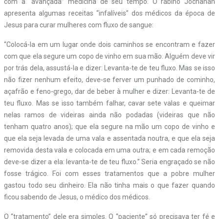
com a “avançada” medicina de seu tempo. O rabino Jochanan
apresenta algumas receitas “infalíveis” dos médicos da época de
Jesus para curar mulheres com fluxo de sangue:
“Colocá-la em um lugar onde dois caminhos se encontram e fazer
com que ela segure um copo de vinho em sua mão. Alguém deve vir
por trás dela, assustá-la e dizer: Levanta-te de teu fluxo. Mas se isso
não fizer nenhum efeito, deve-se ferver um punhado de cominho,
açafrão e feno-grego, dar de beber à mulher e dizer: Levanta-te de
teu fluxo. Mas se isso também falhar, cavar sete valas e queimar
nelas ramos de videiras ainda não podadas (videiras que não
tenham quatro anos); que ela segure na mão um copo de vinho e
que ela seja levada de uma vala e assentada noutra, e que ela seja
removida desta vala e colocada em uma outra; e em cada remoção
deve-se dizer a ela: levanta-te de teu fluxo.” Seria engraçado se não
fosse trágico. Foi com esses tratamentos que a pobre mulher
gastou todo seu dinheiro. Ela não tinha mais o que fazer quando
ficou sabendo de Jesus, o médico dos médicos.
O “tratamento” dele era simples. O “paciente” só precisava ter fé e