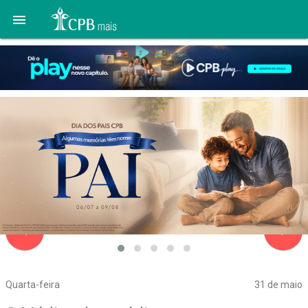

navigate_before
navigate_next
Quarta-feira
31 de maio