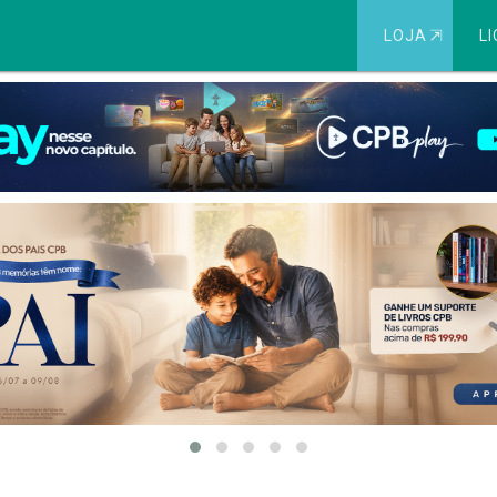
LOJA
⇱
LI