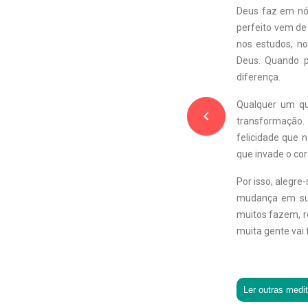
Deus faz em nó
perfeito vem de 
nos estudos, no
Deus. Quando p
diferença.
Qualquer um qu
navigate_before
transformação.
felicidade que 
que invade o cor
Por isso, alegr
mudança em sua
muitos fazem, re
muita gente vai 
Ler outras medi