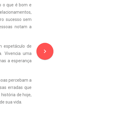
o o que é bom e
 relacionamentos,
eiro sucesso sem
pessoas notam a
m espetáculo de
navigate_next
a. Vivencia uma
 mas a esperança
ssoas percebam a
sas erradas que
história de hoje,
de sua vida.