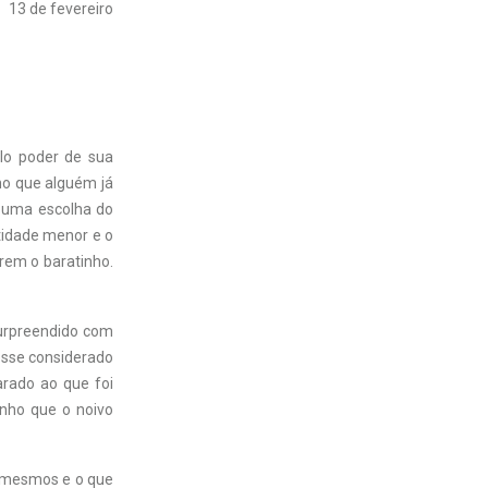
13 de fevereiro
lo poder de sua
ho que alguém já
 uma escolha do
idade menor e o
rem o baratinho.
surpreendido com
fosse considerado
arado ao que foi
inho que o noivo
s mesmos e o que