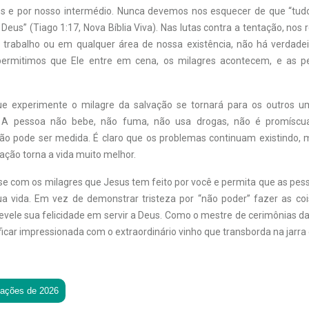
s e por nosso intermédio. Nunca devemos nos esquecer de que “tud
Deus” (Tiago 1:17, Nova Bíblia Viva). Nas lutas contra a tentação, nos
 trabalho ou em qualquer área de nossa existência, não há verdad
ermitimos que Ele entre em cena, os milagres acontecem, e as 
e experimente o milagre da salvação se tornará para os outros u
 A pessoa não bebe, não fuma, não usa drogas, não é promíscu
não pode ser medida. É claro que os problemas continuam existindo,
ação torna a vida muito melhor.
e-se com os milagres que Jesus tem feito por você e permita que as pe
 vida. Em vez de demonstrar tristeza por “não poder” fazer as coi
vele sua felicidade em servir a Deus. Como o mestre de cerimônias da 
ficar impressionada com o extraordinário vinho que transborda na jarra 
tações de 2026