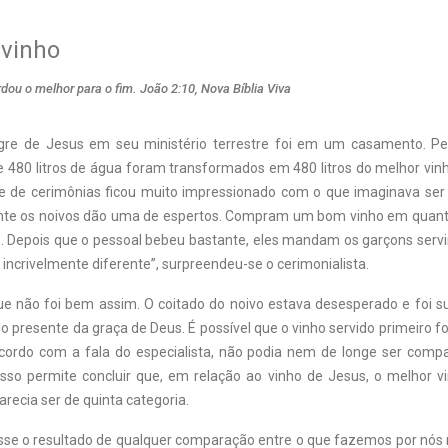
 vinho
ou o melhor para o fim. João 2:10, Nova Bíblia Viva
agre de Jesus em seu ministério terrestre foi em um casamento. Pe
de 480 litros de água foram transformados em 480 litros do melhor vin
e de cerimônias ficou muito impressionado com o que imaginava ser
ente os noivos dão uma de espertos. Compram um bom vinho em quant
. Depois que o pessoal bebeu bastante, eles mandam os garçons servi
incrivelmente diferente”, surpreendeu-se o cerimonialista.
 não foi bem assim. O coitado do noivo estava desesperado e foi 
o presente da graça de Deus. É possível que o vinho servido primeiro 
ordo com a fala do especialista, não podia nem de longe ser comp
 Isso permite concluir que, em relação ao vinho de Jesus, o melhor v
recia ser de quinta categoria.
se o resultado de qualquer comparação entre o que fazemos por nó