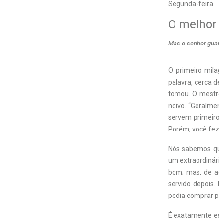
Segunda-feira
O melhor
Mas o senhor guard
O primeiro mil
palavra, cerca 
tomou. O mestr
noivo. “Geralm
servem primeiro
Porém, você fez 
Nós sabemos que
um extraordinári
bom; mas, de ac
servido depois.
podia comprar pa
É exatamente es