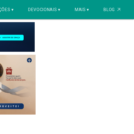
ÇÕES ▾
DEVOCIONAIS ▾
MAIS ▾
BLOG
⇱