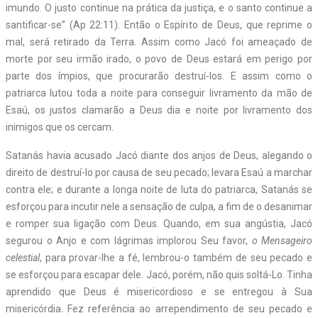
imundo. O justo continue na prática da justiça, e o santo continue a
santificar-se” (Ap 22:11). Então o Espírito de Deus, que reprime o
mal, será retirado da Terra. Assim como Jacó foi ameaçado de
morte por seu irmão irado, o povo de Deus estará em perigo por
parte dos ímpios, que procurarão destruí-los. E assim como o
patriarca lutou toda a noite para conseguir livramento da mão de
Esaú, os justos clamarão a Deus dia e noite por livramento dos
inimigos que os cercam.
Satanás havia acusado Jacó diante dos anjos de Deus, alegando o
direito de destruí-lo por causa de seu pecado; levara Esaú a marchar
contra ele; e durante a longa noite de luta do patriarca, Satanás se
esforçou para incutir nele a sensação de culpa, a fim de o desanimar
e romper sua ligação com Deus. Quando, em sua angústia, Jacó
segurou o Anjo e com lágrimas implorou Seu favor,
o Mensageiro
celestial
, para provar-lhe a fé, lembrou-o também de seu pecado e
se esforçou para escapar dele. Jacó, porém, não quis soltá-Lo. Tinha
aprendido que Deus é misericordioso e se entregou à Sua
misericórdia. Fez referência ao arrependimento de seu pecado e