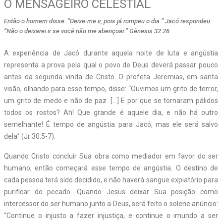
O MENSAGEIRO CELESTIAL
Então o homem disse: “Deixe-me ir, pois já rompeu o dia.” Jacó respondeu:
“Não o deixarei ir se você não me abençoar.” Gênesis 32:26
A experiência de Jacó durante aquela noite de luta e angústia
representa a prova pela qual o povo de Deus deverá passar pouco
antes da segunda vinda de Cristo. O profeta Jeremias, em santa
visão, olhando para esse tempo, disse: “Ouvimos um grito de terror,
um grito de medo e não de paz. […] E por que se tornaram pálidos
todos os rostos? Ah! Que grande é aquele dia, e não há outro
semelhante! É tempo de angústia para Jacó, mas ele será salvo
dela” (Jr 30:5-7).
Quando Cristo concluir Sua obra como mediador em favor do ser
humano, então começará esse tempo de angústia. O destino de
cada pessoa terá sido decidido, e não haverá sangue expiatório para
purificar do pecado. Quando Jesus deixar Sua posição como
intercessor do ser humano junto a Deus, será feito o solene anúncio:
“Continue o injusto a fazer injustiça, e continue o imundo a ser