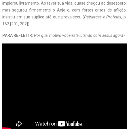
implorou livramento. Ao rever sua vida, quase chegou ao desespero;
mas segurou firmemente o Anjo e, com fortes gritos de aflição,
insistiu em sua súplica até que prevaleceu (
Patriarcas e Profetas
, p.
162 [201, 202]).
PARA REFLETIR:
Por qual motivo você está lutando com Jesus agora?