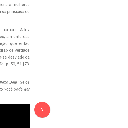
mens e mulheres
os princípios do
r humano. A luz
os, a mente das
ação que então
adrão de verdade
m-se desviado da
ão
, p. 50, 51 [73,
lexo Dele.” Se os
to você pode dar
navigate_next