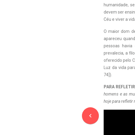
humanidade, se
devem ser ensin
Céu e viver a vida
O maior dom de
apareceu quand
pessoas havia
prevalecia, a f
oferecido pelo 
Luz da vida pa
74]).
PARA REFLETIR
homens e as mul
hoje para refletir
navigate_before