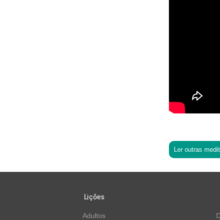
Ler outras medi
Lições
Adultos
D