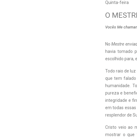
Quinta-feira
O MESTR
Vocês Me chamam 
No
Mestre envia
havia tomado pa
escolhido para,
Todo raio de luz
que tem falado
humanidade. To
pureza e benefi
integridade e fi
em todas essas 
resplendor de Sua
Cristo veio ao 
mostrar o que 