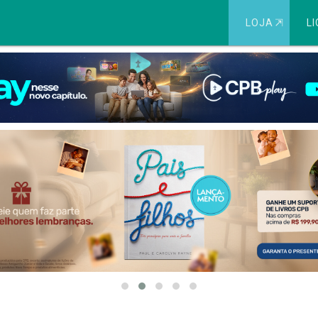
LOJA
⇱
LI