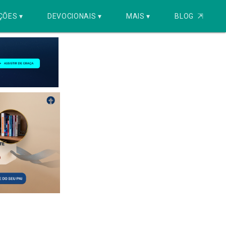
ÇÕES ▾
DEVOCIONAIS ▾
MAIS ▾
BLOG
⇱