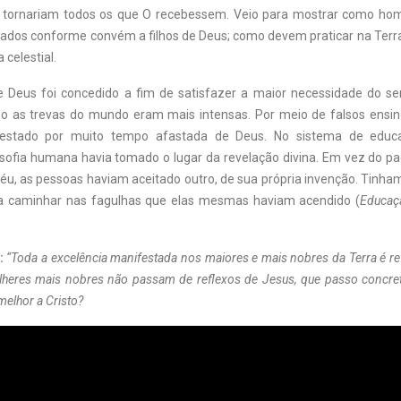
 tornariam todos os que O recebessem. Veio para mostrar como ho
ados conforme convém a filhos de Deus; como devem praticar na Terra 
 celestial.
 Deus foi concedido a fim de satisfazer a maior necessidade do se
o as trevas do mundo eram mais intensas. Por meio de falsos ensin
 estado por muito tempo afastada de Deus. No sistema de educ
ilosofia humana havia tomado o lugar da revelação divina. Em vez do p
Céu, as pessoas haviam aceitado outro, de sua própria invenção. Tinha
ra caminhar nas fagulhas que elas mesmas haviam acendido (
Educaç
:
“Toda a excelência manifestada nos maiores e mais nobres da Terra é ref
heres mais nobres não passam de reflexos de Jesus, que passo concre
 melhor a Cristo?