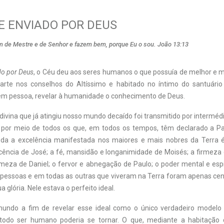
E ENVIADO POR DEUS
de Mestre e de Senhor e fazem bem, porque Eu o sou. João 13:13
do por Deus
, o Céu deu aos seres humanos o que possuía de melhor e m
rte nos conselhos do Altíssimo e habitado no íntimo do santuário
 em pessoa, revelar à humanidade o conhecimento de Deus.
 divina que já atingiu nosso mundo decaído foi transmitido por intermédio
 por meio de todos os que, em todos os tempos, têm declarado a Pa
da a excelência manifestada nos maiores e mais nobres da Terra é 
cência de José; a fé, mansidão e longanimidade de Moisés; a firmeza d
rmeza de Daniel; o fervor e abnegação de Paulo; o poder mental e esp
pessoas e em todas as outras que viveram na Terra foram apenas cen
 glória. Nele estava o perfeito ideal.
mundo a fim de revelar esse ideal como o único verdadeiro modelo
todo ser humano poderia se tornar. O que, mediante a habitação 