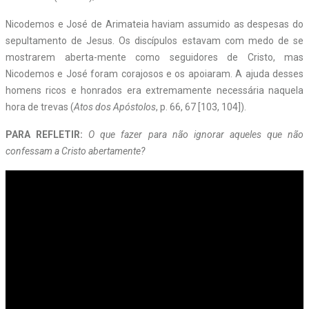
Nicodemos e José de Arimateia haviam assumido as despesas do
sepultamento de Jesus. Os discípulos estavam com medo de se
mostrarem aberta-mente como seguidores de Cristo, mas
Nicodemos e José foram corajosos e os apoiaram. A ajuda desses
homens ricos e honrados era extremamente necessária naquela
hora de trevas (
Atos dos Apóstolos
, p. 66, 67 [103, 104]).
PARA REFLETIR:
O que fazer para não ignorar aqueles que não
confessam a Cristo abertamente?