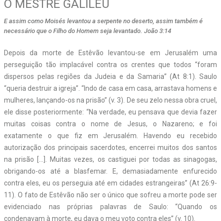
O MESTRE GALILEU
E assim como Moisés levantou a serpente no deserto, assim também é
necessário que o Filho do Homem seja levantado. João 3:14
Depois da morte de Estêvão levantou-se em Jerusalém uma
perseguição tão implacável contra os crentes que todos “foram
dispersos pelas regiões da Judeia e da Samaria” (At 8:1). Saulo
“queria destruir a igreja”. “Indo de casa em casa, arrastava homens e
mulheres, lançando-os na prisão” (v. 3). De seu zelo nessa obra cruel,
ele disse posteriormente: “Na verdade, eu pensava que devia fazer
muitas coisas contra o nome de Jesus, o Nazareno; e foi
exatamente o que fiz em Jerusalém. Havendo eu recebido
autorização dos principais sacerdotes, encerrei muitos dos santos
na prisão […]. Muitas vezes, os castiguei por todas as sinagogas,
obrigando-os até a blasfemar. E, demasiadamente enfurecido
contra eles, eu os perseguia até em cidades estrangeiras” (At 26:9-
11). O fato de Estêvão não ser o único que sofreu a morte pode ser
evidenciado nas próprias palavras de Saulo: “Quando os
condenavam à morte, eu dava o meu voto contra eles” (v. 10).