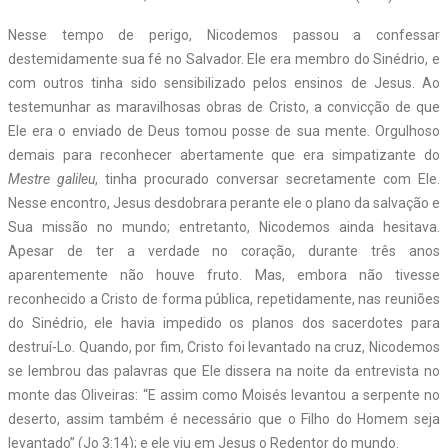
Nesse tempo de perigo, Nicodemos passou a confessar
destemidamente sua fé no Salvador. Ele era membro do Sinédrio, e
com outros tinha sido sensibilizado pelos ensinos de Jesus. Ao
testemunhar as maravilhosas obras de Cristo, a convicção de que
Ele era o enviado de Deus tomou posse de sua mente. Orgulhoso
demais para reconhecer abertamente que era simpatizante do
Mestre galileu
, tinha procurado conversar secretamente com Ele.
Nesse encontro, Jesus desdobrara perante ele o plano da salvação e
Sua missão no mundo; entretanto, Nicodemos ainda hesitava.
Apesar de ter a verdade no coração, durante três anos
aparentemente não houve fruto. Mas, embora não tivesse
reconhecido a Cristo de forma pública, repetidamente, nas reuniões
do Sinédrio, ele havia impedido os planos dos sacerdotes para
destruí-Lo. Quando, por fim, Cristo foi levantado na cruz, Nicodemos
se lembrou das palavras que Ele dissera na noite da entrevista no
monte das Oliveiras: “E assim como Moisés levantou a serpente no
deserto, assim também é necessário que o Filho do Homem seja
levantado” (Jo 3:14); e ele viu em Jesus o Redentor do mundo.