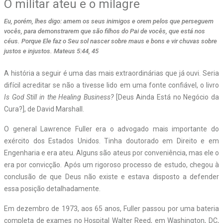
O militar ateu e o milagre
Eu, porém, lhes digo: amem os seus inimigos e orem pelos que perseguem
vocês, para demonstrarem que são filhos do Pai de vocês, que está nos
céus. Porque Ele faz o Seu sol nascer sobre maus e bons e vir chuvas sobre
justos e injustos. Mateus 5:44, 45
A história a seguir é uma das mais extraordinárias que já ouvi. Seria
difícil acreditar se não a tivesse lido em uma fonte confiável, o livro
Is God Still in the Healing Business?
[Deus Ainda Está no Negócio da
Cura?], de David Marshall.
O general Lawrence Fuller era o advogado mais importante do
exército dos Estados Unidos. Tinha doutorado em Direito e em
Engenharia e era ateu. Alguns são ateus por conveniência, mas ele o
era por convicção. Após um rigoroso processo de estudo, chegou à
conclusão de que Deus não existe e estava disposto a defender
essa posição detalhadamente.
Em dezembro de 1973, aos 65 anos, Fuller passou por uma bateria
completa de exames no Hospital Walter Reed, em Washington, DC,