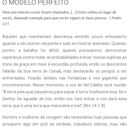
O MODELO PERFEITO
Para isto mesmo vocês foram chamados, [...] Cristo sofreu no lugar de
vocês, deixando exemplo para que vocês sigam os Seus passos. 1 Pedro
2:21
Aqueles que manifestam descrença sentirão pouco entusiasmo
quando o céu estiver reluzente e tudo se mostrar animador. Quando,
porém, a batalha for difícil, quando precisarmos demonstrar
esperança contra todas as probabilidades e levar nossas súplicas ao
trono da graça em meio à escuridão profunda, então os descrentes
falarão da boa terra de Canaã, mas destacarão os perigos a ser
enfrentados. Ficarão detidos nas fortalezas e nos gigantes que
encontraremos. Nesse momento, a voz do fiel Calebe será ouvida:
“A terra pela qual passamos para espiar é terra muitíssimo boa. Se o
Senhor Se agradar de nós, então nos fará entrar e nos dará essa
terra, que é uma terra que mana leite e mel” (Nm 14:7, 8).
Homens e mulheres de coragem são necessários hoje; pessoas que
arrisquem algo em prol da verdade; indivíduos sóbrios, mas não