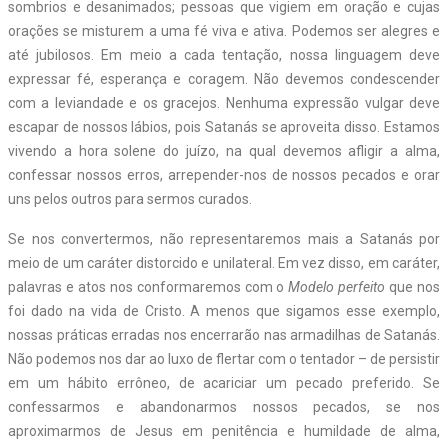
sombrios e desanimados; pessoas que vigiem em oração e cujas
orações se misturem a uma fé viva e ativa. Podemos ser alegres e
até jubilosos. Em meio a cada tentação, nossa linguagem deve
expressar fé, esperança e coragem. Não devemos condescender
com a leviandade e os gracejos. Nenhuma expressão vulgar deve
escapar de nossos lábios, pois Satanás se aproveita disso. Estamos
vivendo a hora solene do juízo, na qual devemos afligir a alma,
confessar nossos erros, arrepender-nos de nossos pecados e orar
uns pelos outros para sermos curados.
Se nos convertermos, não representaremos mais a Satanás por
meio de um caráter distorcido e unilateral. Em vez disso, em caráter,
palavras e atos nos conformaremos com o
Modelo perfeito
que nos
foi dado na vida de Cristo. A menos que sigamos esse exemplo,
nossas práticas erradas nos encerrarão nas armadilhas de Satanás.
Não podemos nos dar ao luxo de flertar com o tentador – de persistir
em um hábito errôneo, de acariciar um pecado preferido. Se
confessarmos e abandonarmos nossos pecados, se nos
aproximarmos de Jesus em penitência e humildade de alma,