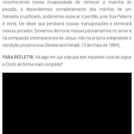
reconhecendo nossa incapacidade de remover a mancha do
pecado, e dependermos completamente dos méritos de um
Salvador crucificado, poderemos esperar o perdão, pois Sua Palavra
é certa. Ele disse que perdoará nossas transgressões e eliminará
nossos pecados. Devemos demorar nossos pensamentos no amor e
na compaixão incomparáveis de Jesus, não na própria indignidade e
condição pecaminosa (
Review and Herald
, 13 de maio de 1884).
PARA REFLETIR:
Há algo em sua vida que tem impedido você de seguir
a Cristo de forma mais completa?