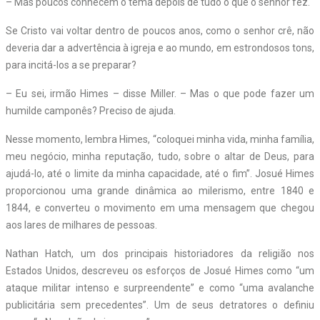
– Mas poucos conhecem o tema depois de tudo o que o senhor fez.
Se Cristo vai voltar dentro de poucos anos, como o senhor crê, não
deveria dar a advertência à igreja e ao mundo, em estrondosos tons,
para incitá-los a se preparar?
– Eu sei, irmão Himes – disse Miller. – Mas o que pode fazer um
humilde camponês? Preciso de ajuda.
Nesse momento, lembra Himes, “coloquei minha vida, minha família,
meu negócio, minha reputação, tudo, sobre o altar de Deus, para
ajudá-lo, até o limite da minha capacidade, até o fim”. Josué Himes
proporcionou uma grande dinâmica ao milerismo, entre 1840 e
1844, e converteu o movimento em uma mensagem que chegou
aos lares de milhares de pessoas.
Nathan Hatch, um dos principais historiadores da religião nos
Estados Unidos, descreveu os esforços de Josué Himes como “um
ataque militar intenso e surpreendente” e como “uma avalanche
publicitária sem precedentes”. Um de seus detratores o definiu