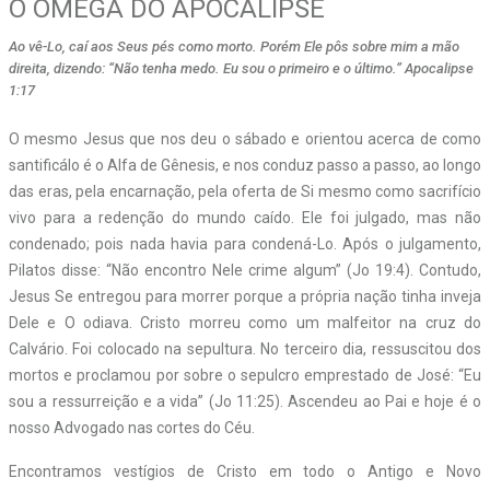
O ÔMEGA DO APOCALIPSE
Ao vê-Lo, caí aos Seus pés como morto. Porém Ele pôs sobre mim a mão
direita, dizendo: “Não tenha medo. Eu sou o primeiro e o último.” Apocalipse
1:17
O mesmo Jesus que nos deu o sábado e orientou acerca de como
santificálo é o Alfa de Gênesis, e nos conduz passo a passo, ao longo
das eras, pela encarnação, pela oferta de Si mesmo como sacrifício
vivo para a redenção do mundo caído. Ele foi julgado, mas não
condenado; pois nada havia para condená-Lo. Após o julgamento,
Pilatos disse: “Não encontro Nele crime algum” (Jo 19:4). Contudo,
Jesus Se entregou para morrer porque a própria nação tinha inveja
Dele e O odiava. Cristo morreu como um malfeitor na cruz do
Calvário. Foi colocado na sepultura. No terceiro dia, ressuscitou dos
mortos e proclamou por sobre o sepulcro emprestado de José: “Eu
sou a ressurreição e a vida” (Jo 11:25). Ascendeu ao Pai e hoje é o
nosso Advogado nas cortes do Céu.
Encontramos vestígios de Cristo em todo o Antigo e Novo