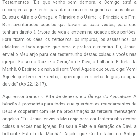
Testamentos. “Eis que venho sem demora, e Comigo está a
recompensa que tenho para dar a cada um segundo as suas obras.
Eu sou o Alfa e o Ômega, o Primeiro e o Último, o Princípio e o Fim.
Bem-aventurados aqueles que lavam as suas vestes, para que
tenham direito à árvore da vida e entrem na cidade pelos portões.
Fora ficam os cães, os feiticeiros, os impuros, os assassinos, os
idólatras e todo aquele que ama e pratica a mentira. Eu, Jesus,
enviei o Meu anjo para dar testemunho destas coisas a vocês nas
igrejas. Eu sou a Raiz e a Geração de Davi, a brilhante Estrela da
Manhã. O Espírito e a noiva dizem: Vem! Aquele que ouve, diga: Vem!
Aquele que tem sede venha, e quem quiser receba de graça a água
da vida” (Ap 22:12-17).
Aqui encontramos o Alfa de Gênesis e
o Ômega do Apocalipse
. A
bênção é prometida para todos que guardam os mandamentos de
Deus e cooperam com Ele na proclamação da terceira mensagem
angélica. “Eu, Jesus, enviei o Meu anjo para dar testemunho destas
coisas a vocês nas igrejas. Eu sou a Raiz e a Geração de Davi, a
brilhante Estrela da Manhã.” Aquilo que Cristo falou no Antigo