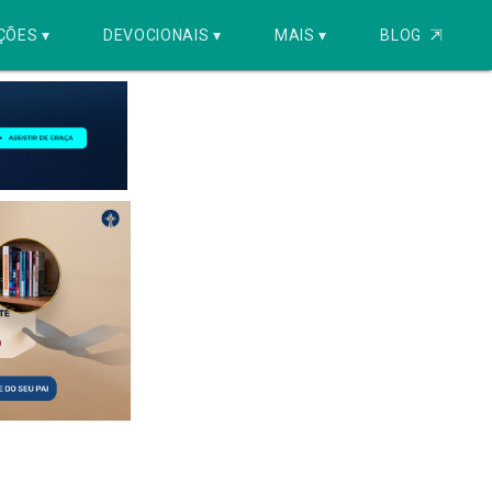
ÇÕES ▾
DEVOCIONAIS ▾
MAIS ▾
BLOG
⇱