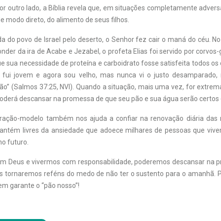
Por outro lado, a Bíblia revela que, em situações completamente adve
e modo direto, do alimento de seus filhos.
da do povo de Israel pelo deserto, o Senhor fez cair o maná do céu. N
nder da ira de Acabe e Jezabel, o profeta Elias foi servido por corvos
e sua necessidade de proteína e carboidrato fosse satisfeita todos os 
Já fui jovem e agora sou velho, mas nunca vi o justo desamparado,
o” (Salmos 37:25, NVI). Quando a situação, mais uma vez, for extrem
poderá descansar na promessa de que seu pão e sua água serão certos (
ração-modelo também nos ajuda a confiar na renovação diária das 
antém livres da ansiedade que adoece milhares de pessoas que vi
no futuro.
m Deus e vivermos com responsabilidade, poderemos descansar na pr
os tornaremos reféns do medo de não ter o sustento para o amanhã. Por
em garante o “pão nosso”!