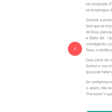
ser produzido. 
se encarregou, d
Durante a jorna
teve que se esco
de Deus, para qu
a Bíblia diz: “
mendigando o pã
navigate_before
Deus, o cristão 
Essa parte da o
Senhor e nos m
que pode faltar 
Se confiarmos e
e, assim, não n
“Pai nosso” é qu