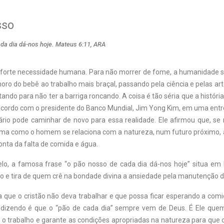
sso
da dia dá-nos hoje. Mateus 6:11, ARA
 forte necessidade humana. Para não morrer de fome, a humanidade
horo do bebê ao trabalho mais braçal, passando pela ciência e pelas art
tando para não ter a barriga roncando. A coisa é tão séria que a história
acordo com o presidente do Banco Mundial, Jim Yong Kim, em uma entr
rio pode caminhar de novo para essa realidade. Ele afirmou que, s
a como o homem se relaciona com a natureza, num futuro próximo, 
onta da falta de comida e água.
o, a famosa frase “o pão nosso de cada dia dá-nos hoje” situa em
 e tira de quem crê na bondade divina a ansiedade pela manutenção d
ca que o cristão não deva trabalhar e que possa ficar esperando a comi
 dizendo é que o “pão de cada dia” sempre vem de Deus. É Ele quem
a o trabalho e garante as condições apropriadas na natureza para que