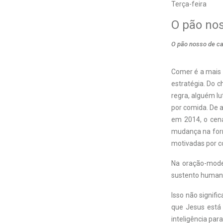
Terça-feira
O pão no
O pão nosso de ca
Comer é a mais
estratégia. Do c
regra, alguém lu
por comida. De 
em 2014, o cená
mudança na form
motivadas por c
Na oração-model
sustento humano
Isso não signifi
que Jesus está
inteligência par