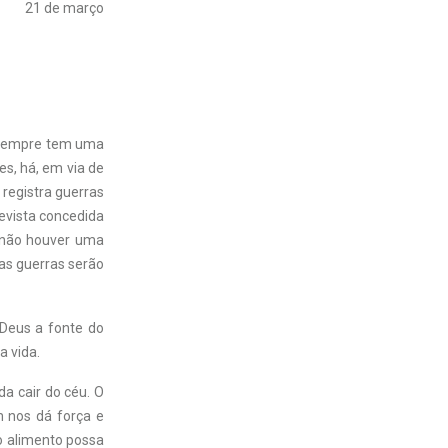
21 de março
 sempre tem uma
es, há, em via de
 registra guerras
evista concedida
e não houver uma
as guerras serão
 Deus a fonte do
a vida.
da cair do céu. O
 nos dá força e
 o alimento possa