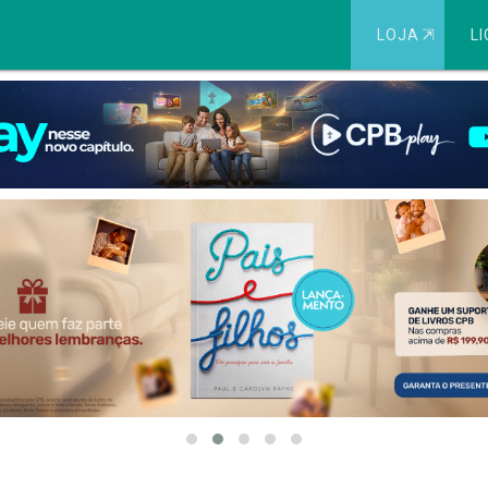
LOJA
⇱
LI