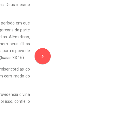
rsas, Deus mesmo
o período em que
-garçons da parte
dias. Além disso,
 nem seus filhos
a para o povo de
navigate_next
Isaías 33:16).
misericórdias do
vem com medo do
ovidência divina
 isso, confie: o