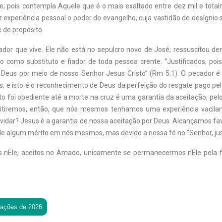
le; pois contempla Aquele que é o mais exaltado entre dez mil e total
experiência pessoal o poder do evangelho, cuja vastidão de desígnio s
 de propósito.
or que vive. Ele não está no sepulcro novo de José; ressuscitou de
o como substituto e fiador de toda pessoa crente. “Justificados, pois
eus por meio de nosso Senhor Jesus Cristo” (Rm 5:1). O pecador é j
s, e isto é o reconhecimento de Deus da perfeição do resgate pago pe
to foi obediente até a morte na cruz é uma garantia da aceitação, pel
itiremos, então, que nós mesmos tenhamos uma experiência vacilan
duvidar? Jesus é a garantia de nossa aceitação por Deus. Alcançamos f
de algum mérito em nós mesmos, mas devido a nossa fé no “Senhor, just
s nEle, aceitos no Amado, unicamente se permanecermos nEle pela f
tações de 2026