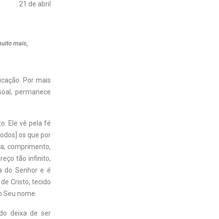
21 de abril
uito mais,
ficação. Por mais
soal, permanece
. Ele vê pela fé
todos] os que por
ura, comprimento,
eço tão infinito,
ia do Senhor e é
e Cristo, tecido
em Seu nome.
do deixa de ser