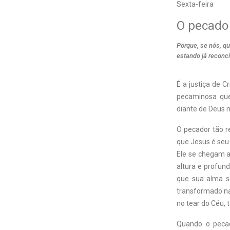
Sexta-feira
O pecado 
Porque, se nós, q
estando já reconc
É a justiça de C
pecaminosa que
diante de Deus n
O pecador tão r
que Jesus é seu 
Ele se chegam a 
altura e profund
que sua alma se
transformado na
no tear do Céu,
Quando o pecad