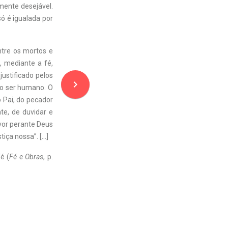
mente desejável.
ó é igualada por
ntre os mortos e
, mediante a fé,
ustificado pelos
navigate_next
lo ser humano. O
o Pai, do pecador
te, de duvidar e
avor perante Deus
iça nossa”. […]
é (
Fé e Obras
, p.