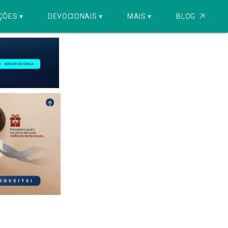
ÇÕES ▾
DEVOCIONAIS ▾
MAIS ▾
BLOG
⇱