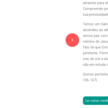
atraente para e
Compreende por 
sua preciosidade
Temos um Salvad
ascendeu ao alt
temos paz com D
navigate_before
méritos de Jesu
fato de que Cris
penitente. Perm
crer, de crer e 
não em virtude 
Somos perfeito
106, 107).
Ler outras medi