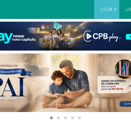
LOJA
⇱
LI