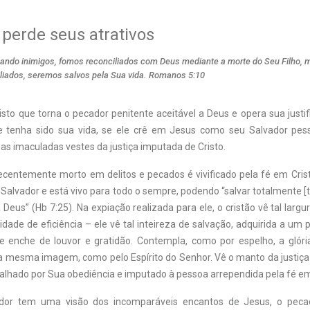
perde seus atrativos
uando inimigos, fomos reconciliados com Deus mediante a morte do Seu Filho, m
iliados, seremos salvos pela Sua vida. Romanos 5:10
risto que torna o pecador penitente aceitável a Deus e opera sua justi
 tenha sido sua vida, se ele crê em Jesus como seu Salvador pes
as imaculadas vestes da justiça imputada de Cristo.
ecentemente morto em delitos e pecados é vivificado pela fé em Cristo
Salvador e está vivo para todo o sempre, podendo “salvar totalmente [
Deus” (Hb 7:25). Na expiação realizada para ele, o cristão vê tal larg
idade de eficiência – ele vê tal inteireza de salvação, adquirida a um pr
 enche de louvor e gratidão. Contempla, como por espelho, a glór
 mesma imagem, como pelo Espírito do Senhor. Vê o manto da justiça d
 talhado por Sua obediência e imputado à pessoa arrependida pela fé 
or tem uma visão dos incomparáveis encantos de Jesus, o peca