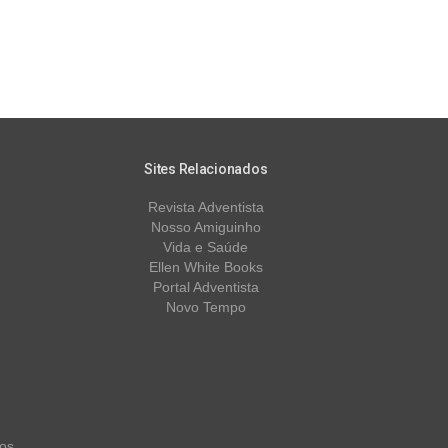
Sites Relacionados
Revista Adventista
Nosso Amiguinho
Vida e Saúde
Ellen White Books
Portal Adventista
Novo Tempo
os.