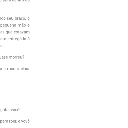
o para dentro da
ndo seu braço, o
a pequena mão e
ulos que estavam
ara entregá-lo à
or.
quase morreu?
que o meu melhor
gatar você!
para roer, e vovô