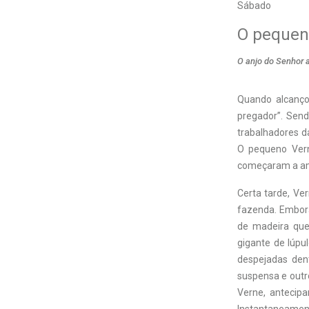
Sábado
O pequen
O anjo do Senhor 
Q
uando alcanço
pregador”. Send
trabalhadores da
O pequeno Verne
começaram a amá
Certa tarde, Ve
fazenda. Embora
de madeira que
gigante de lúpu
despejadas den
suspensa e outr
Verne, antecip