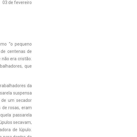
03 de fevereiro
como “o pequeno
s de centenas de
 não era cristão.
abalhadores, que
trabalhadores da
ssarela suspensa
a de um secador
s de rosas, eram
quela passarela
lúpulos secavam,
dora de lúpulo.