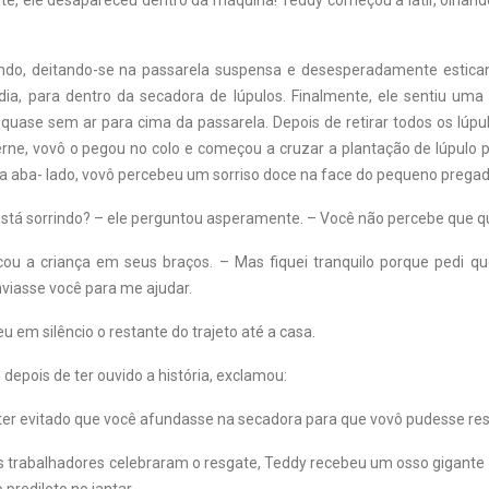
e, ele desapareceu dentro da máquina! Teddy começou a latir, olhand
ndo, deitando-se na passarela suspensa e desesperadamente estica
ia, para dentro da secadora de lúpulos. Finalmente, ele sentiu um
 quase sem ar para cima da passarela. Depois de retirar todos os lúp
ne, vovô o pegou no colo e começou a cruzar a plantação de lúpulo p
 aba- lado, vovô percebeu um sorriso doce na face do pequeno pregad
está sorrindo? – ele perguntou asperamente. – Você não percebe que 
icou a criança em seus braços. – Mas fiquei tranquilo porque pedi 
nviasse você para me ajudar.
em silêncio o restante do trajeto até a casa.
depois de ter ouvido a história, exclamou:
ter evitado que você afundasse na secadora para que vovô pudesse res
s trabalhadores celebraram o resgate, Teddy recebeu um osso gigante 