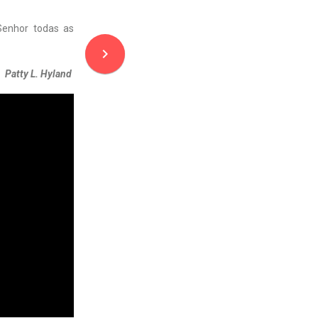
enhor todas as
navigate_next
Patty L. Hyland