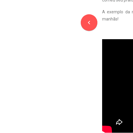
comeu seu prato 
A exemplo da 
manhãs!
navigate_before