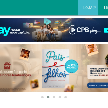
LOJA
⇱
LI