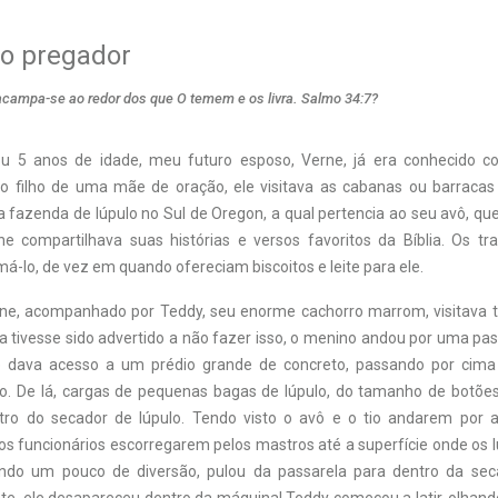
o pregador
acampa-se ao redor dos que O temem e os livra. Salmo 34:7?
u 5 anos de idade, meu futuro esposo, Verne, já era conhecido 
o filho de uma mãe de oração, ele visitava as cabanas ou barraca
 fazenda de lúpulo no Sul de Oregon, a qual pertencia ao seu avô, que
 compartilhava suas histórias e versos favoritos da Bíblia. Os tr
-lo, de vez em quando ofereciam biscoitos e leite para ele.
rne, acompanhado por Teddy, seu enorme cachorro marrom, visitava 
 tivesse sido advertido a não fazer isso, o menino andou por uma pa
 dava acesso a um prédio grande de concreto, passando por cim
lo. De lá, cargas de pequenas bagas de lúpulo, do tamanho de botõe
tro do secador de lúpulo. Tendo visto o avô e o tio andarem por a
os funcionários escorregarem pelos mastros até a superfície onde os 
ando um pouco de diversão, pulou da passarela para dentro da seca