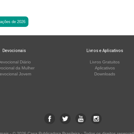
tações de 2026
Devocionais
Livros e Aplicativos
evocional Diário
Livros Gratuitos
ocional da Mulher
Aplicativos
evocional Jovem
Downloads
ais - © 2026 Casa Publicadora Brasileira - Todos os direitos reservad