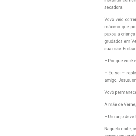
Instantaneament
secadora.
Vovô veio corre
máximo que pod
puxou a criança
grudados em Ver
sua mãe. Embora
– Por que você 
– Eu sei – repl
amigo, Jesus, e
Vovô permaneceu 
A mãe de Verne, 
– Um anjo deve 
Naquela noite, o