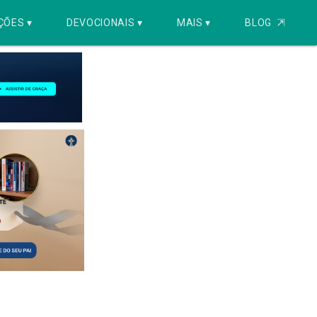
ÇÕES ▾
DEVOCIONAIS ▾
MAIS ▾
BLOG
⇱