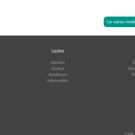
Ler outras medi
Lições
Adultos
D
Jovens
Dev
Auxiliares
D
Informativo
CPB m