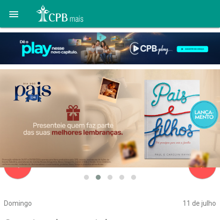

navigate_before
navigate_next
Domingo
11 de julho