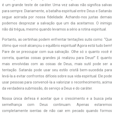
é um grande teste de caráter. Uma vez salvas não significa salvas
para sempre. Diariamente, a batalha espiritual entre Deus e Satanás
segue acirrada por nossa fidelidade. Achando-nos justas demais
podemos desprezar a salvação que um dia aceitamos. O inimigo
não dá trégua, mesmo quando levamos a sério a rotina espiritual.
Portanto, as certinhas podem enfrentar tentações sutis como: “Que
ótimo que você alcançou o equilíbrio espiritual! Agora está tudo bem!
Pare de se preocupar com sua salvação. Olhe só o quanto você é
correta, quantas coisas grandes já realizou para Deus!” E quanto
mais envolvidas com as coisas de Deus, mais sutil pode ser a
tentação. Satanás pode usar seu estilo cristã bem-sucedida para
levá-la a evitar confrontos difíceis sobre sua vida espiritual. Ele pode
usar pessoas para convencê-la a valorizar o reconhecimento, acima
da verdadeira submissão, do serviço a Deus e do caráter.
Nossa única defesa é aceitar que o crescimento e a busca pela
semelhança com Deus continuam. Apenas estaremos
completamente isentas de não cair em pecado quando formos