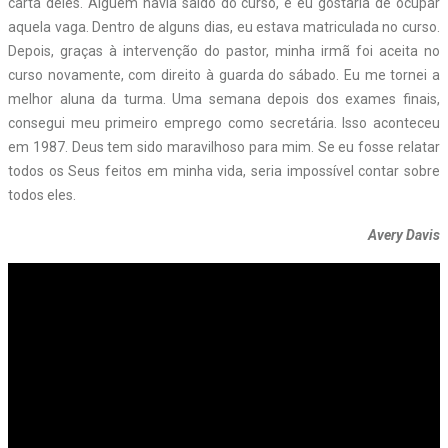
carta deles. Alguém havia saído do curso, e eu gostaria de ocupar
aquela vaga. Dentro de alguns dias, eu estava matriculada no curso.
Depois, graças à intervenção do pastor, minha irmã foi aceita no
curso novamente, com direito à guarda do sábado. Eu me tornei a
melhor aluna da turma. Uma semana depois dos exames finais,
consegui meu primeiro emprego como secretária. Isso aconteceu
em 1987. Deus tem sido maravilhoso para mim. Se eu fosse relatar
todos os Seus feitos em minha vida, seria impossível contar sobre
todos eles.
Avery Davis