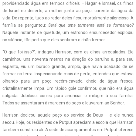
providenciado água em tempos difíceis – Hagar e Ismael, os filhos
de Israel no deserto, a mulher junto ao poço, carente da água da
vida. De repente, tudo ao redor deles ficou mortalmente silencioso. A
família se perguntou:
Será que uma tormenta está se formando?
Naquele instante de quietude, um estrondo ensurdecedor explodiu
no silêncio, tão perto que eles sentiram o chão tremer.
“O que foi isso?”, indagou Harrison, com os olhos arregalados. Ele
caminhou uns noventa metros na direção do barulho e, para seu
espanto, viu um buraco grande, amplo, que havia acabado de se
formar na terra. Inspecionando mais de perto, entendeu que estava
olhando para um poço recém-cavado, cheio de água fresca,
cristalinamente limpa. Um rápido gole confirmou que não era água
salgada. Jubiloso, correu para anunciar o milagre à sua família.
Todos se assentaram à margem do poço e louvaram ao Senhor.
Harrison dedicou aquele poço ao serviço de Deus – e ele nunca
secou. Hoje, os residentes de Putput apreciam a escola que Harrison
também construiu ali. A sede de acampamentos em Putput oferece