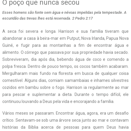
O poço que nunca secou
Esses homens são fonte sem água e névoas impelidas pela tempestade. A
escuridão das trevas lhes está reservada. 2 Pedro 2:17
A seca foi severa e longa. Harrison e sua família tiveram que
abandonar a casa à beira-mar em Putput, Nova Irlanda, Papua Nova
Guiné, e fugir para as montanhas a fim de encontrar água e
alimento. O córrego que passava por sua propriedade havia secado.
Sobreviveram, dia após dia, bebendo água de coco e comendo a
polpa fresca. Dentro de pouco tempo, os cocos também acabaram.
Mergulharam mais fundo na floresta em busca de qualquer coisa
comestível. Alguns dias, comiam samambaias e inhames silvestres
cozidos em bambu sobre o fogo. Harrison ia regularmente ao mar
para pescar e suplementar a dieta. Durante o tempo difícil, ele
continuou louvando a Deus pela vida e encorajando a família.
Vários meses se passaram. Encontrar água, agora, era um desafio
crítico. Sentavam-se sob uma árvore seca junto ao mar e contavam
histórias da Bíblia acerca de pessoas para quem Deus havia