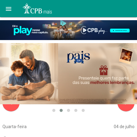

navigate_before
navigate_next
Quarta-feira
04 de julho