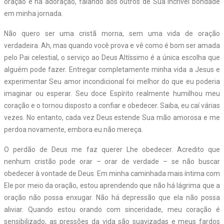
oração e na adoração, falando aos outros de Sua incrível bondade
em minha jornada.
Não quero ser uma cristã morna, sem uma vida de oração
verdadeira. Ah, mas quando você prova e vê como é bom ser amada
pelo Pai celestial, o serviço ao Deus Altíssimo é a única escolha que
alguém pode fazer. Entregar completamente minha vida a Jesus e
experimentar Seu amor incondicional foi melhor do que eu poderia
imaginar ou esperar. Seu doce Espírito realmente humilhou meu
coração e o tornou disposto a confiar e obedecer. Saiba, eu caí várias
vezes. No entanto, cada vez Deus estende Sua mão amorosa e me
perdoa novamente, embora eu não mereça.
O perdão de Deus me faz querer Lhe obedecer. Acredito que
nenhum cristão pode orar – orar de verdade – se não buscar
obedecer à vontade de Deus. Em minha caminhada mais íntima com
Ele por meio da oração, estou aprendendo que não há lágrima que a
oração não possa enxugar. Não há depressão que ela não possa
aliviar. Quando estou orando com sinceridade, meu coração é
sensibilizado, as pressões da vida são suavizadas e meus fardos