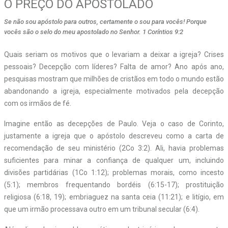
O PREÇO DO APOSTOLADO
Se não sou apóstolo para outros, certamente o sou para vocês! Porque
vocês são o selo do meu apostolado no Senhor. 1 Coríntios 9:2
Quais seriam os motivos que o levariam a deixar a igreja? Crises
pessoais? Decepção com líderes? Falta de amor? Ano após ano,
pesquisas mostram que milhões de cristãos em todo o mundo estão
abandonando a igreja, especialmente motivados pela decepção
com os irmãos de fé.
Imagine então as decepções de Paulo. Veja o caso de Corinto,
justamente a igreja que o apóstolo descreveu como a carta de
recomendação de seu ministério (2Co 3:2). Ali, havia problemas
suficientes para minar a confiança de qualquer um, incluindo
divisões partidárias (1Co 1:12); problemas morais, como incesto
(5:1); membros frequentando bordéis (6:15-17); prostituição
religiosa (6:18, 19); embriaguez na santa ceia (11:21); e litígio, em
que um irmão processava outro em um tribunal secular (6:4).