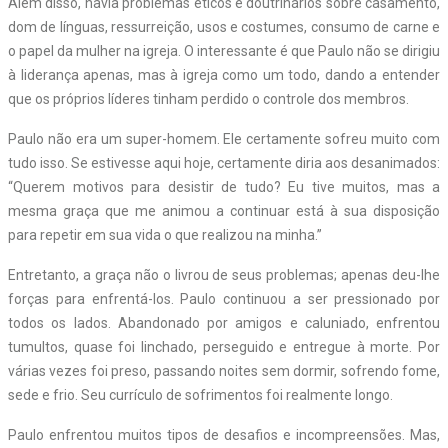
Além disso, havia problemas éticos e doutrinários sobre casamento,
dom de línguas, ressurreição, usos e costumes, consumo de carne e
o papel da mulher na igreja. O interessante é que Paulo não se dirigiu
à liderança apenas, mas à igreja como um todo, dando a entender
que os próprios líderes tinham perdido o controle dos membros.
Paulo não era um super-homem. Ele certamente sofreu muito com
tudo isso. Se estivesse aqui hoje, certamente diria aos desanimados:
“Querem motivos para desistir de tudo? Eu tive muitos, mas a
mesma graça que me animou a continuar está à sua disposição
para repetir em sua vida o que realizou na minha.”
Entretanto, a graça não o livrou de seus problemas; apenas deu-lhe
forças para enfrentá-los. Paulo continuou a ser pressionado por
todos os lados. Abandonado por amigos e caluniado, enfrentou
tumultos, quase foi linchado, perseguido e entregue à morte. Por
várias vezes foi preso, passando noites sem dormir, sofrendo fome,
sede e frio. Seu currículo de sofrimentos foi realmente longo.
Paulo enfrentou muitos tipos de desafios e incompreensões. Mas,