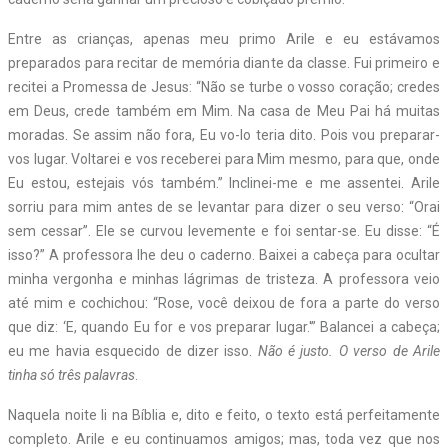
Entre as crianças, apenas meu primo Arile e eu estávamos
preparados para recitar de memória diante da classe. Fui primeiro e
recitei a Promessa de Jesus: “Não se turbe o vosso coração; credes
em Deus, crede também em Mim. Na casa de Meu Pai há muitas
moradas. Se assim não fora, Eu vo-lo teria dito. Pois vou preparar-
vos lugar. Voltarei e vos receberei para Mim mesmo, para que, onde
Eu estou, estejais vós também.” Inclinei-me e me assentei. Arile
sorriu para mim antes de se levantar para dizer o seu verso: “Orai
sem cessar”. Ele se curvou levemente e foi sentar-se. Eu disse: “É
isso?” A professora lhe deu o caderno. Baixei a cabeça para ocultar
minha vergonha e minhas lágrimas de tristeza. A professora veio
até mim e cochichou: “Rose, você deixou de fora a parte do verso
que diz: ‘E, quando Eu for e vos preparar lugar.'” Balancei a cabeça;
eu me havia esquecido de dizer isso.
Não é justo. O verso de Arile
tinha só três palavras
.
Naquela noite li na Bíblia e, dito e feito, o texto está perfeitamente
completo. Arile e eu continuamos amigos; mas, toda vez que nos