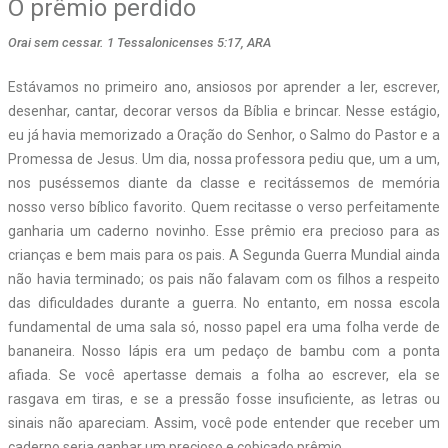
O prêmio perdido
Orai sem cessar. 1 Tessalonicenses 5:17, ARA
Estávamos no primeiro ano, ansiosos por aprender a ler, escrever,
desenhar, cantar, decorar versos da Bíblia e brincar. Nesse estágio,
eu já havia memorizado a Oração do Senhor, o Salmo do Pastor e a
Promessa de Jesus. Um dia, nossa professora pediu que, um a um,
nos puséssemos diante da classe e recitássemos de memória
nosso verso bíblico favorito. Quem recitasse o verso perfeitamente
ganharia um caderno novinho. Esse prêmio era precioso para as
crianças e bem mais para os pais. A Segunda Guerra Mundial ainda
não havia terminado; os pais não falavam com os filhos a respeito
das dificuldades durante a guerra. No entanto, em nossa escola
fundamental de uma sala só, nosso papel era uma folha verde de
bananeira. Nosso lápis era um pedaço de bambu com a ponta
afiada. Se você apertasse demais a folha ao escrever, ela se
rasgava em tiras, e se a pressão fosse insuficiente, as letras ou
sinais não apareciam. Assim, você pode entender que receber um
caderno seria ganhar um precioso e cobiçado prêmio.