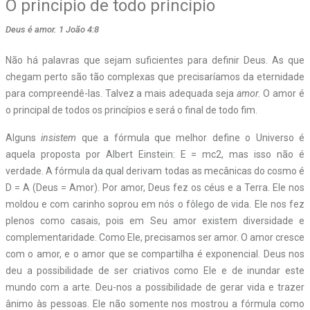
O princípio de todo princípio
Deus é amor. 1 João 4:8
N
ão há palavras que sejam suficientes para definir Deus. As que
chegam perto são tão complexas que precisaríamos da eternidade
para compreendê-las. Talvez a mais adequada seja
amor.
O amor é
o principal de todos os princípios e será o final de todo fim.
Alguns
insistem
que a fórmula que melhor define o Universo é
aquela proposta por Albert Einstein: E = mc
2
, mas isso não é
verdade. A fórmula da qual derivam todas as mecânicas do cosmo é
D = A (Deus = Amor). Por amor, Deus fez os céus e a Terra. Ele nos
moldou e com carinho soprou em nós o fôlego de vida. Ele nos fez
plenos como casais, pois em Seu amor existem diversidade e
complementaridade. Como Ele, precisamos ser amor. O amor cresce
com o amor, e o amor que se compartilha é exponencial. Deus nos
deu a possibilidade de ser criativos como Ele e de inundar este
mundo com a arte. Deu-nos a possibilidade de gerar vida e trazer
ânimo às pessoas. Ele não somente nos mostrou a fórmula como