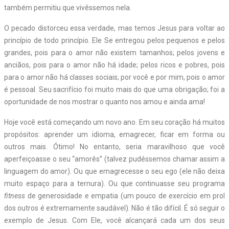
também permitiu que vivêssemos nela.
O pecado distorceu essa verdade, mas temos Jesus para voltar ao
princípio de todo princípio. Ele Se entregou pelos pequenos e pelos
grandes, pois para o amor não existem tamanhos; pelos jovens e
anciãos, pois para o amor não há idade; pelos ricos e pobres, pois
para o amor não há classes sociais; por você e por mim, pois o amor
é pessoal. Seu sacrifício foi muito mais do que uma obrigação; foi a
oportunidade de nos mostrar o quanto nos amou e ainda ama!
Hoje você está começando um novo ano. Em seu coração há muitos
propósitos: aprender um idioma, emagrecer, ficar em forma ou
outros mais. Ótimo! No entanto, seria maravilhoso que você
aperfeiçoasse o seu “amorês” (talvez pudéssemos chamar assim a
linguagem do amor). Ou que emagrecesse o seu ego (ele não deixa
muito espaço para a ternura). Ou que continuasse seu programa
fitness
de generosidade e empatia (um pouco de exercício em prol
dos outros é extremamente saudável). Não é tão difícil. É só seguir o
exemplo de Jesus. Com Ele, você alcançará cada um dos seus