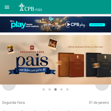

navigate_before
navigate_next
Segunda-feira
01 de janeiro