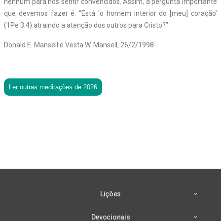
nenhum para nos sentir convencidos. Assim, a pergunta importante
que devemos fazer é: “Está ‘o homem interior do [meu] coração’
(1Pe 3:4) atraindo a atenção dos outros para Cristo?”
Donald E. Mansell e Vesta W. Mansell, 26/2/1998
Ler outras meditações de 2026
Lições
Devocionais