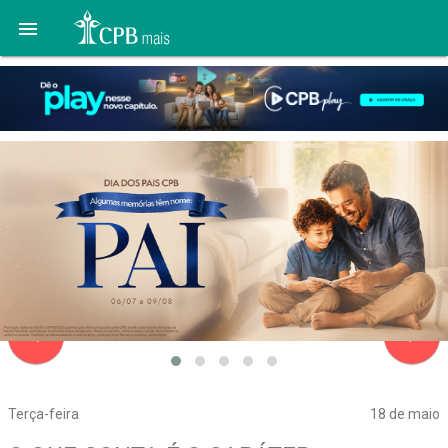

navigate_before
navigate_next
Terça-feira
18 de maio