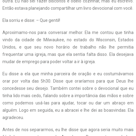
outra. Eu não sei fazer biscoitos e odeio cozinhar, mas eu escrevo.
Então estava planejando compartilhar um livro devocional com você.
Ela sorriu e disse: – Que gentil!
Aproximamo-nos para conversar melhor. Ela me contou que tinha
vindo da cidade de Milwaukee, no estado do Wisconsin, Estados
Unidos, e que seu novo horário de trabalho não lhe permitia
frequentar uma igreja, mas que ela sentia falta disso. Ela desejava
mudar de emprego para poder voltar a ir à igreja.
Eu disse a ela que minha parceira de oração e eu costumávamos
orar por volta das 5h30. Disse que oraríamos para que Deus lhe
concedesse seu desejo. Também contei sobre o devocional que eu
tinha lido mais cedo, falando sobre a importância das mãos e sobre
como podemos usá-las para ajudar, tocar ou dar um abraço em
alguém. Logo em seguida, eu a abracei e lhe dei as boasvindas. Ela
agradeceu.
Antes de nos separarmos, eu lhe disse que agora seria muito mais