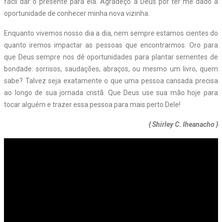
fácil dar o presente para ela. Agradeço a Deus por ter me dado a
oportunidade de conhecer minha nova vizinha.
Enquanto vivemos nosso dia a dia, nem sempre estamos cientes do
quanto iremos impactar as pessoas que encontrarmos. Oro para
que Deus sempre nos dê oportunidades para plantar sementes de
bondade: sorrisos, saudações, abraços, ou mesmo um livro, quem
sabe? Talvez seja exatamente o que uma pessoa cansada precisa
ao longo de sua jornada cristã. Que Deus use sua mão hoje para
tocar alguém e trazer essa pessoa para mais perto Dele!
{ Shirley C. Iheanacho }