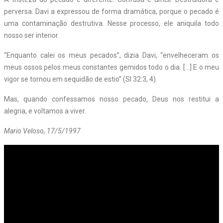
perversa. Davi a expressou de forma dramática, porque o pecado é
uma contaminação destrutiva. Nesse processo, ele aniquila todo
nosso ser interior.
“Enquanto calei os meus pecados”, dizia Davi, “envelheceram os
meus ossos pelos meus constantes gemidos todo o dia. […] E o meu
vigor se tornou em sequidão de estio” (Sl 32:3, 4).
Mas, quando confessamos nosso pecado, Deus nos restitui a
alegria, e voltamos a viver.
Mario Veloso, 17/5/1997