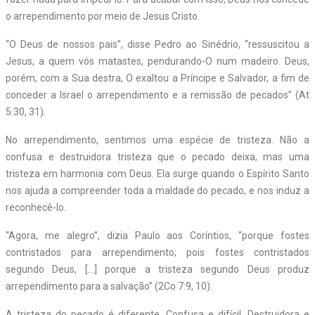
o arrependimento por meio de Jesus Cristo.
“O Deus de nossos pais”, disse Pedro ao Sinédrio, “ressuscitou a
Jesus, a quem vós matastes, pendurando-O num madeiro. Deus,
porém, com a Sua destra, O exaltou a Príncipe e Salvador, a fim de
conceder a Israel o arrependimento e a remissão de pecados” (At
5:30, 31).
No arrependimento, sentimos uma espécie de tristeza. Não a
confusa e destruidora tristeza que o pecado deixa, mas uma
tristeza em harmonia com Deus. Ela surge quando o Espírito Santo
nos ajuda a compreender toda a maldade do pecado, e nos induz a
reconhecê-lo.
“Agora, me alegro”, dizia Paulo aos Coríntios, “porque fostes
contristados para arrependimento; pois fostes contristados
segundo Deus, […] porque a tristeza segundo Deus produz
arrependimento para a salvação” (2Co 7:9, 10).
A tristeza do pecado é diferente. Confusa e difícil. Destruidora e