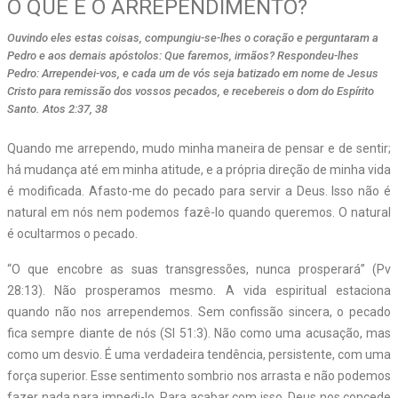
O QUE É O ARREPENDIMENTO?
Ouvindo eles estas coisas, compungiu-se-lhes o coração e perguntaram a
Pedro e aos demais apóstolos: Que faremos, irmãos? Respondeu-lhes
Pedro: Arrependei-vos, e cada um de vós seja batizado em nome de Jesus
Cristo para remissão dos vossos pecados, e recebereis o dom do Espírito
Santo. Atos 2:37, 38
Quando me arrependo, mudo minha maneira de pensar e de sentir;
há mudança até em minha atitude, e a própria direção de minha vida
é modificada. Afasto-me do pecado para servir a Deus. Isso não é
natural em nós nem podemos fazê-lo quando queremos. O natural
é ocultarmos o pecado.
“O que encobre as suas transgressões, nunca prosperará” (Pv
28:13). Não prosperamos mesmo. A vida espiritual estaciona
quando não nos arrependemos. Sem confissão sincera, o pecado
fica sempre diante de nós (Sl 51:3). Não como uma acusação, mas
como um desvio. É uma verdadeira tendência, persistente, com uma
força superior. Esse sentimento sombrio nos arrasta e não podemos
fazer nada para impedi-lo. Para acabar com isso, Deus nos concede