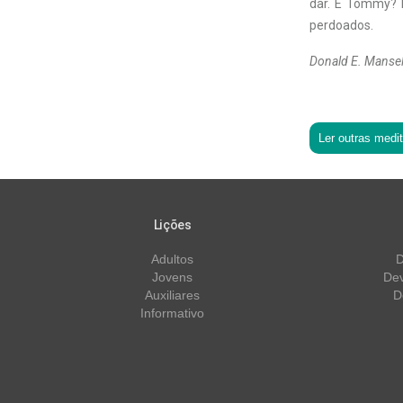
dar. E Tommy? 
perdoados.
Donald E. Mansel
Ler outras medi
Lições
Adultos
D
Jovens
Dev
Auxiliares
D
Informativo