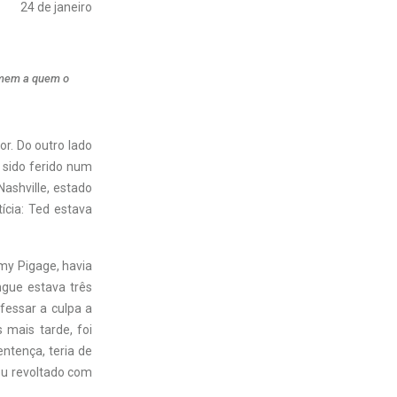
24 de janeiro
omem a quem o
r. Do outro lado
a sido ferido num
ashville, estado
ícia: Ted estava
mmy Pigage, havia
ngue estava três
fessar a culpa a
 mais tarde, foi
ntença, teria de
ou revoltado com