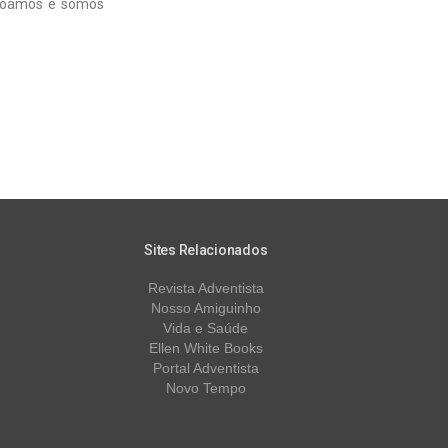
rdoamos e somos
Sites Relacionados
Revista Adventista
Nosso Amiguinho
Vida e Saúde
Ellen White Books
Portal Adventista
Novo Tempo