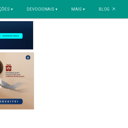
ÇÕES ▾
DEVOCIONAIS ▾
MAIS ▾
BLOG
⇱