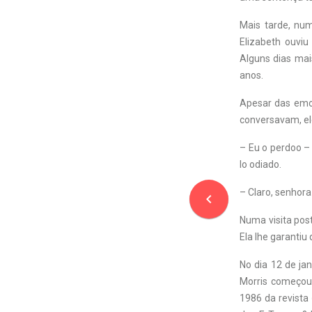
Mais tarde, num
Elizabeth ouviu
Alguns dias mai
anos.
Apesar das emoç
conversavam, el
– Eu o perdoo –
lo odiado.
– Claro, senhor
navigate_before
Numa visita pos
Ela lhe garantiu
No dia 12 de jan
Morris começou a
1986 da revista