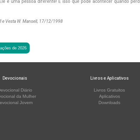
Ele é uma pessoa diferente! É isso que pode acontecer quando pe
l e Vesta W. Mansell, 17/12/1998
tações de 2026
Devocionais
Livros e Aplicativos
evocional Diário
Livros Gratuitos
ocional da Mulher
Aplicativos
evocional Jovem
Downloads