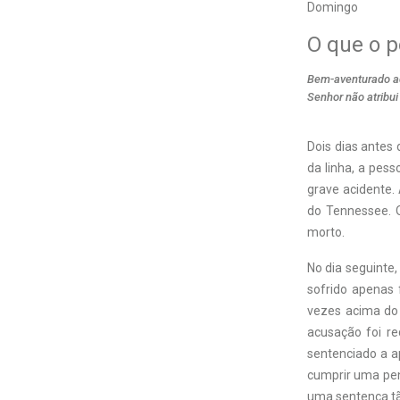
Domingo
O que o p
Bem-aventurado aq
Senhor não atribui
Dois dias antes
da linha, a pess
grave acidente.
do Tennessee. Q
morto.
No dia seguinte,
sofrido apenas 
vezes acima do 
acusação foi re
sentenciado a a
cumprir uma pen
uma sentença tã