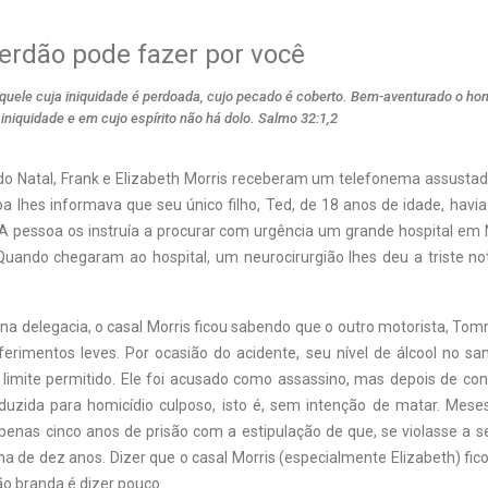
erdão pode fazer por você
uele cuja iniquidade é perdoada, cujo pecado é coberto. Bem-aventurado o h
 iniquidade e em cujo espírito não há dolo. Salmo 32:1,2
 do Natal, Frank e Elizabeth Morris receberam um telefonema assustado
oa lhes informava que seu único filho, Ted, de 18 anos de idade, havi
 A pessoa os instruía a procurar com urgência um grande hospital em N
uando chegaram ao hospital, um neurocirurgião lhes deu a triste not
 na delegacia, o casal Morris ficou sabendo que o outro motorista, To
ferimentos leves. Por ocasião do acidente, seu nível de álcool no sa
limite permitido. Ele foi acusado como assassino, mas depois de con
duzida para homicídio culposo, isto é, sem intenção de matar. Meses
penas cinco anos de prisão com a estipulação de que, se violasse a se
a de dez anos. Dizer que o casal Morris (especialmente Elizabeth) fic
o branda é dizer pouco.