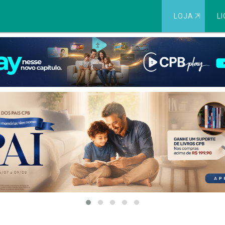
LOJA
⇱
LI