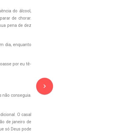
ência do álcool,
parar de chorar.
 sua pena de dez
Um dia, enquanto
oasse por eu tê-
navigate_next
s não conseguia.
dicional. O casal
ção de janeiro de
 que só Deus pode