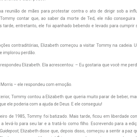
a reunião de mães para protestar contra o ato de dirigir sob a influ
 Tommy contar que, ao saber da morte de Ted, ele não conseguira 
s tarde, entretanto, ele foi apanhado bebendo e levado para cumprir
ões contraditórias, Elizabeth começou a visitar Tommy na cadeia. 
e implorou perdão.
 respondeu Elizabeth. Ela acrescentou: – Eu gostaria que você me perd
a Morris – ele respondeu com emoção.
terior, Tommy contou a Elizabeth que queria muito parar de beber, ma
 que ele poderia com a ajuda de Deus. E ele conseguiu!
eiro de 1985, Tommy foi batizado. Mais tarde, ficou em liberdade con
 levá-lo para seu lar e a tratá-lo como filho. Escrevendo para a edi
Guidepost
, Elizabeth disse que, depois disso, começou a sentir a paz