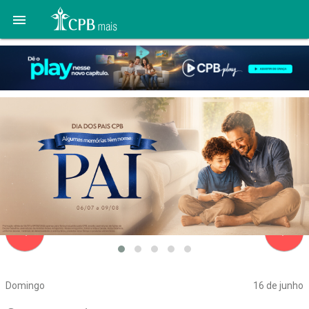

navigate_before
navigate_next
Domingo
16 de junho