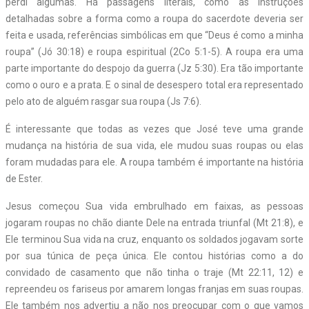
perdi algumas. Há passagens literais, como as instruções
detalhadas sobre a forma como a roupa do sacerdote deveria ser
feita e usada, referências simbólicas em que “Deus é como a minha
roupa” (Jó 30:18) e roupa espiritual (2Co 5:1-5). A roupa era uma
parte importante do despojo da guerra (Jz 5:30). Era tão importante
como o ouro e a prata. E o sinal de desespero total era representado
pelo ato de alguém rasgar sua roupa (Js 7:6).
É interessante que todas as vezes que José teve uma grande
mudança na história de sua vida, ele mudou suas roupas ou elas
foram mudadas para ele. A roupa também é importante na história
de Ester.
Jesus começou Sua vida embrulhado em faixas, as pessoas
jogaram roupas no chão diante Dele na entrada triunfal (Mt 21:8), e
Ele terminou Sua vida na cruz, enquanto os soldados jogavam sorte
por sua túnica de peça única. Ele contou histórias como a do
convidado de casamento que não tinha o traje (Mt 22:11, 12) e
repreendeu os fariseus por amarem longas franjas em suas roupas.
Ele também nos advertiu a não nos preocupar com o que vamos