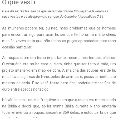
O que vestir
E ele disse: “Estes são os que vieram da grande tribulação e lavaram as
suas vestes e as alvejaram no sangue do Cordeiro.” Apocalipse 7:14
As mulheres podem ter, ou não, mais problemas que os homens
para encontrar algo para usar. Eu sei que tenho um armário cheio,
mas às vezes sinto que não tenho as peças apropriadas para uma
ocasião particular.
As roupas eram um tema importante, mesmo nos tempos bíblicos.
O vestuário era muito caro e, claro, tinha que ser feito à mão, um
projeto intensivo em mão de obra. A maioria das roupas era de lã,
mas havia algumas de linho, peles de animais e, possivelmente, até
mesmo de seda. E se você fosse bem rica, poderia até ter fios de
ouro entrelaçados no tecido.
Há vários anos, notei a frequência com que a roupa era mencionada
na Bíblia e decidi que, ao ler minha Bíblia durante o ano, anotaria
toda referência a roupas. Encontrei 359 delas, e estou certa de que