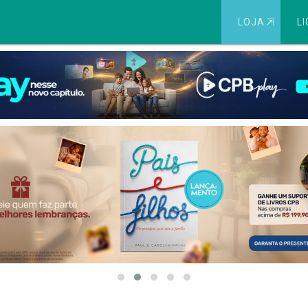
LOJA
⇱
LI