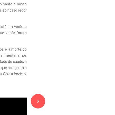
o santo e nosso
s ao nosso redor
 está em vocês e
que vocês foram
os e a morte do
xperimentaríamos
tado de saúde, a
 que nos gasta a
 Para a Igreja
, v.
navigate_next