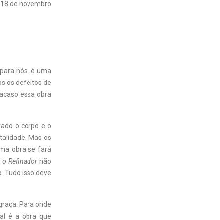
18 de novembro
 para nós, é uma
ós os defeitos de
 acaso essa obra
vado o corpo e o
rtalidade. Mas os
uma obra se fará
,
o Refinador
não
. Tudo isso deve
graça. Para onde
al é a obra que