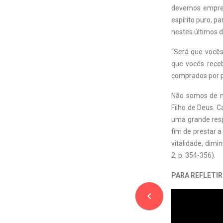
devemos empree
espírito puro, 
nestes últimos di
“Será que vocês
que vocês rece
comprados por pr
Não somos de n
Filho de Deus. 
uma grande resp
fim de prestar 
vitalidade, dimi
2, p. 354-356).
PARA REFLETIR
navigate_before