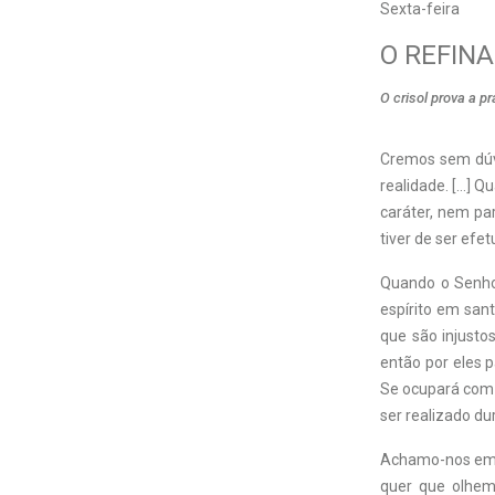
Sexta-feira
O REFIN
O crisol prova a p
Cremos sem dúvi
realidade. […] Q
caráter, nem pa
tiver de ser efe
Quando o Senhor
espírito em sant
que são injusto
então por eles 
Se ocupará com 
ser realizado du
Achamo-nos em u
quer que olhem