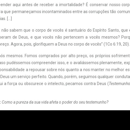
nder aqui antes de receber a imortalidade? É conservar nosso corp
para que permaneçamos incontaminados entre as corrupções tão comun
as. […]
 não sabem que o corpo de vocês é santuário do Espírito Santo, que
beram de Deus, e que vocês não pertencem a vocês mesmos? Por
eço. Agora, pois, glorifiquem a Deus no corpo de vocês” (1Co 6:19, 20).
ós mesmos. Fomos comprados por alto preço, os próprios sofriment
Caso pudéssemos compreender isso, e o avaliássemos plenamente, e
onsabilidade a repousar sobre nós quanto a nos manter no melhor es
a Deus um serviço perfeito. Quando, porém, seguimos qualquer conduta
nui a força ou obscurece o intelecto, pecamos contra Deus (
Testemunhos
:
Como a pureza da sua vida afeta o poder do seu testemunho?