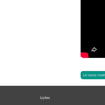
Ler outras medi
Lições