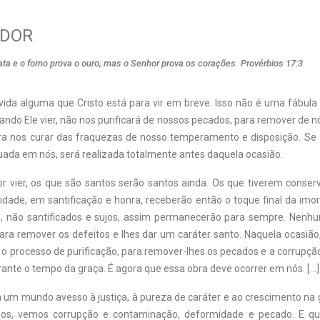
ADOR
rata e o forno prova o ouro; mas o Senhor prova os corações. Provérbios 17:3
da alguma que Cristo está para vir em breve. Isso não é uma fábula
uando Ele vier, não nos purificará de nossos pecados, para remover de n
ra nos curar das fraquezas de nosso temperamento e disposição. Se
tuada em nós, será realizada totalmente antes daquela ocasião.
 vier, os que são santos serão santos ainda. Os que tiverem conser
idade, em santificação e honra, receberão então o toque final da imo
s, não santificados e sujos, assim permanecerão para sempre. Nenh
para remover os defeitos e lhes dar um caráter santo. Naquela ocasião
o processo de purificação, para remover-lhes os pecados e a corrupção
rante o tempo da graça. É agora que essa obra deve ocorrer em nós. […]
m mundo avesso à justiça, à pureza de caráter e ao crescimento na 
os, vemos corrupção e contaminação, deformidade e pecado. E qu