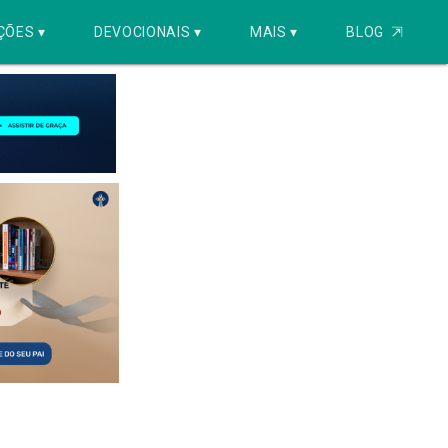
ÇÕES ▾
DEVOCIONAIS ▾
MAIS ▾
BLOG
⇱