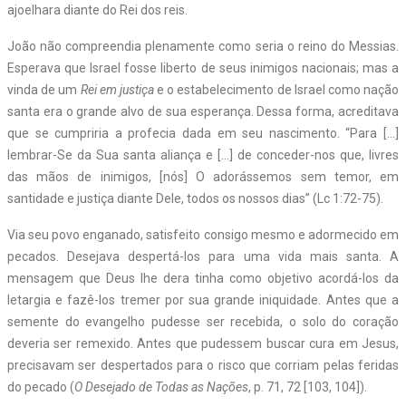
ajoelhara diante do Rei dos reis.
João não compreendia plenamente como seria o reino do Messias.
Esperava que Israel fosse liberto de seus inimigos nacionais; mas a
vinda de um
Rei em justiça
e o estabelecimento de Israel como nação
santa era o grande alvo de sua esperança. Dessa forma, acreditava
que se cumpriria a profecia dada em seu nascimento. “Para […]
lembrar-Se da Sua santa aliança e […] de conceder-nos que, livres
das mãos de inimigos, [nós] O adorássemos sem temor, em
santidade e justiça diante Dele, todos os nossos dias” (Lc 1:72-75).
Via seu povo enganado, satisfeito consigo mesmo e adormecido em
pecados. Desejava despertá-los para uma vida mais santa. A
mensagem que Deus lhe dera tinha como objetivo acordá-los da
letargia e fazê-los tremer por sua grande iniquidade. Antes que a
semente do evangelho pudesse ser recebida, o solo do coração
deveria ser remexido. Antes que pudessem buscar cura em Jesus,
precisavam ser despertados para o risco que corriam pelas feridas
do pecado (
O Desejado de Todas as Nações
, p. 71, 72 [103, 104]).