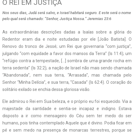
O REI EM JUSTIÇA
Nos seus dias, Judá será salvo, e Israel habitará seguro. E este será o nome
pelo qual será chamado: “Senhor, Justiça Nossa.” Jeremias 23:6
As extraordinárias descrições dadas a Isaías sobre a glória do
Redentor eram dia e noite estudadas por ele [João Batista]. O
Renovo do tronco de Jessé; um Rei que governaria “com justiça”,
julgando “com equidade a favor dos mansos da Terra” (Is 11:4); um
“refúgio contra a tempestade, […] sombra de uma grande rocha em
terra sedenta” (Is 32:2); a nação de Israel não mais sendo chamada
“Abandonada”, nem sua terra, “Arrasada”, mas chamada pelo
Senhor “Minha Delícia”, e sua terra, “Casada” (Is 62:4). O coração do
solitário exilado se enchia dessa gloriosa visão.
Ele admirou o Rei em Sua beleza, e o próprio eu foi esquecido. Via a
majestade da santidade e sentia-se incapaz e indigno. Estava
disposto a ir como mensageiro do Céu sem ter medo do ser
humano, pois tinha contemplado Aquele que é divino. Podia ficar em
pé e sem medo na presença de monarcas terrestres, porque se