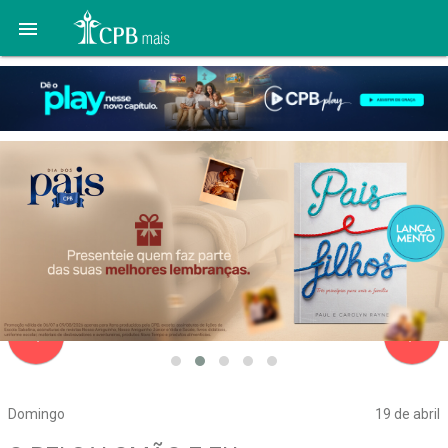

navigate_before
navigate_next
Domingo
19 de abril