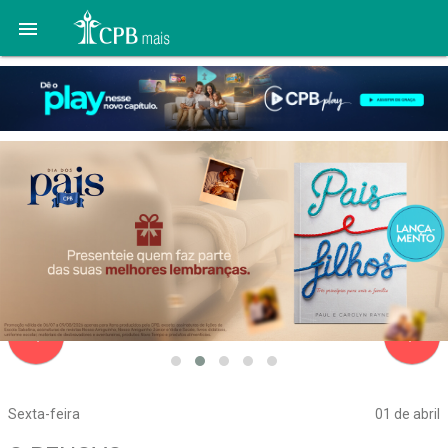

navigate_before
navigate_next
Sexta-feira
01 de abril