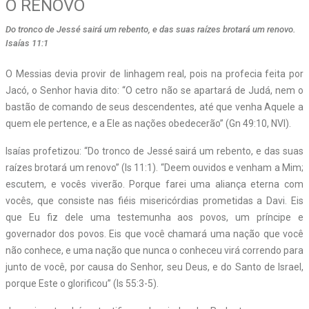
O RENOVO
Do tronco de Jessé sairá um rebento, e das suas raízes brotará um renovo.
Isaías 11:1
O Messias devia provir de linhagem real, pois na profecia feita por
Jacó, o Senhor havia dito: “O cetro não se apartará de Judá, nem o
bastão de comando de seus descendentes, até que venha Aquele a
quem ele pertence, e a Ele as nações obedecerão” (Gn 49:10, NVI).
Isaías profetizou: “Do tronco de Jessé sairá um rebento, e das suas
raízes brotará um renovo” (Is 11:1). “Deem ouvidos e venham a Mim;
escutem, e vocês viverão. Porque farei uma aliança eterna com
vocês, que consiste nas fiéis misericórdias prometidas a Davi. Eis
que Eu fiz dele uma testemunha aos povos, um príncipe e
governador dos povos. Eis que você chamará uma nação que você
não conhece, e uma nação que nunca o conheceu virá correndo para
junto de você, por causa do Senhor, seu Deus, e do Santo de Israel,
porque Este o glorificou” (Is 55:3-5).