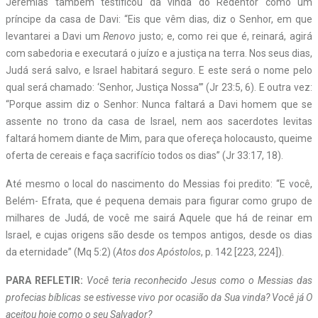
Jeremias também testificou da vinda do Redentor como um
príncipe da casa de Davi: “Eis que vêm dias, diz o Senhor, em que
levantarei a Davi um
Renovo
justo; e, como rei que é, reinará, agirá
com sabedoria e executará o juízo e a justiça na terra. Nos seus dias,
Judá será salvo, e Israel habitará seguro. E este será o nome pelo
qual será chamado: ‘Senhor, Justiça Nossa’” (Jr 23:5, 6). E outra vez:
“Porque assim diz o Senhor: Nunca faltará a Davi homem que se
assente no trono da casa de Israel, nem aos sacerdotes levitas
faltará homem diante de Mim, para que ofereça holocausto, queime
oferta de cereais e faça sacrifício todos os dias” (Jr 33:17, 18).
Até mesmo o local do nascimento do Messias foi predito: “E você,
Belém- Efrata, que é pequena demais para figurar como grupo de
milhares de Judá, de você me sairá Aquele que há de reinar em
Israel, e cujas origens são desde os tempos antigos, desde os dias
da eternidade” (Mq 5:2) (
Atos dos Apóstolos
, p. 142 [223, 224]).
PARA REFLETIR:
Você teria reconhecido Jesus como o Messias das
profecias bíblicas se estivesse vivo por ocasião da Sua vinda? Você já O
aceitou hoje como o seu Salvador?