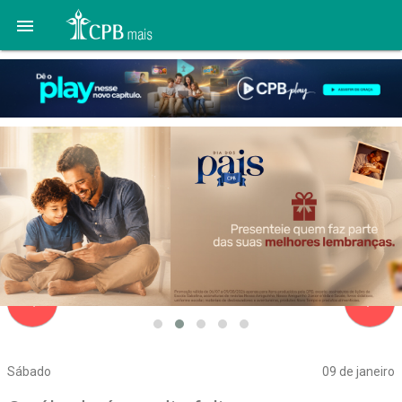

navigate_before
navigate_next
Sábado
09 de janeiro