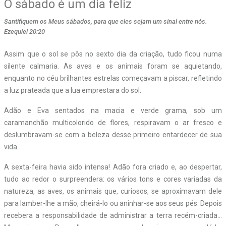
O sábado é um dia feliz
Santifiquem os Meus sábados, para que eles sejam um sinal entre nós.
Ezequiel 20:20
Assim que o sol se pôs no sexto dia da criação, tudo ficou numa
silente calmaria. As aves e os animais foram se aquietando,
enquanto no céu brilhantes estrelas começavam a piscar, refletindo
a luz prateada que a lua emprestara do sol.
Adão e Eva sentados na macia e verde grama, sob um
caramanchão multicolorido de flores, respiravam o ar fresco e
deslumbravam-se com a beleza desse primeiro entardecer de sua
vida.
A sexta-feira havia sido intensa! Adão fora criado e, ao despertar,
tudo ao redor o surpreendera: os vários tons e cores variadas da
natureza, as aves, os animais que, curiosos, se aproximavam dele
para lamber-lhe a mão, cheirá-lo ou aninhar-se aos seus pés. Depois
recebera a responsabilidade de administrar a terra recém-criada…