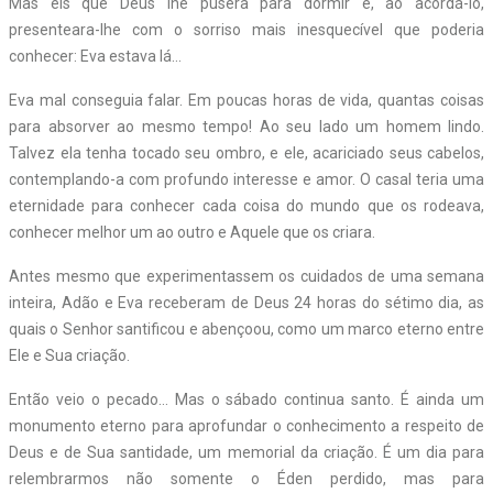
Mas eis que Deus lhe pusera para dormir e, ao acordá-lo,
presenteara-lhe com o sorriso mais inesquecível que poderia
conhecer: Eva estava lá…
Eva mal conseguia falar. Em poucas horas de vida, quantas coisas
para absorver ao mesmo tempo! Ao seu lado um homem lindo.
Talvez ela tenha tocado seu ombro, e ele, acariciado seus cabelos,
contemplando-a com profundo interesse e amor. O casal teria uma
eternidade para conhecer cada coisa do mundo que os rodeava,
conhecer melhor um ao outro e Aquele que os criara.
Antes mesmo que experimentassem os cuidados de uma semana
inteira, Adão e Eva receberam de Deus 24 horas do sétimo dia, as
quais o Senhor santificou e abençoou, como um marco eterno entre
Ele e Sua criação.
Então veio o pecado… Mas o sábado continua santo. É ainda um
monumento eterno para aprofundar o conhecimento a respeito de
Deus e de Sua santidade, um memorial da criação. É um dia para
relembrarmos não somente o Éden perdido, mas para