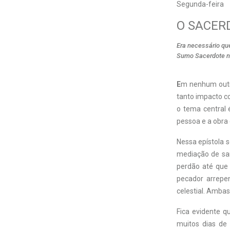
Segunda-feira
O SACER
Era necessário que
Sumo Sacerdote na
E
m nenhum outro
tanto impacto c
o tema central 
pessoa e a obra
Nessa epístola 
mediação de sang
perdão até que 
pecador arrepen
celestial. Amba
Fica evidente q
muitos dias de 