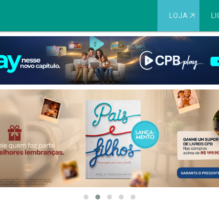
LOJA
⇱
LI