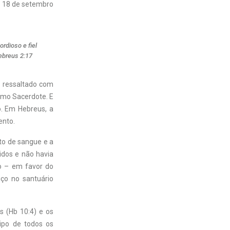
18 de setembro
rdioso e fiel
ebreus 2:17
é ressaltado com
umo Sacerdote. E
o. Em Hebreus, a
ento.
to de sangue e a
lidos e não havia
io – em favor do
iço no santuário
s (Hb 10:4) e os
tipo de todos os