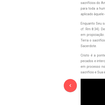
sacrifícios do A
para toda a hum
aplicado àquele 
Enquanto Seu sac
cf. Rm 8:34). D
em propiciação 
Terra o sacrifí
Sacerdote.
Cristo é a pon
pecados e inter
em processo no 
sacrifício e Sua 
navigate_before