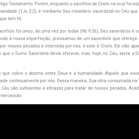
ntigo Testamento. Porém, enquanto o sacrifício de Cristo na cruz foi exp
anidade (1Jo 2:2), é mediante Seu ministério sacerdotal no Céu que e
que tem fé.
rifício foi único, de uma vez por todas (Hb 9:26), Seu sacerdócio é c
evido à nossa imperfeição, precisamos de um sacerdote que ofereça s
por nossos pecados e interceda por nós, e este é Cristo. Ele não ap
cio que o Sumo Sacerdote devia oferecer, mas, hoje, no Céu, serve 
te que cobre o abismo entre Deus e a humanidade, Aquele que ouve
cede continuamente por nós. Dessa maneira, Sua obra consumada na 
Céu são suficientes e eficazes para tratar de nossos pecados. Acei
intercessão.