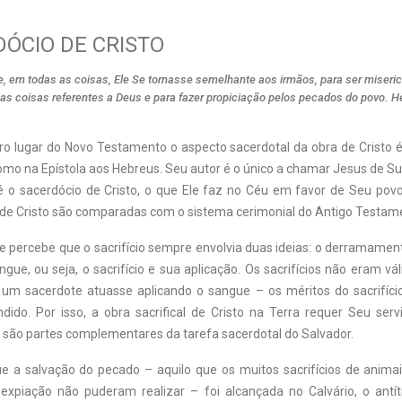
DÓCIO DE CRISTO
, em todas as coisas, Ele Se tornasse semelhante aos irmãos, para ser miserico
s coisas referentes a Deus e para fazer propiciação pelos pecados do povo. H
 lugar do Novo Testamento o aspecto sacerdotal da obra de Cristo 
omo na Epístola aos Hebreus. Seu autor é o único a chamar Jesus de S
é o sacerdócio de Cristo, o que Ele faz no Céu em favor de Seu pov
 de Cristo são comparadas com o sistema cerimonial do Antigo Testam
se percebe que o sacrifício sempre envolvia duas ideias: o derramamen
ue, ou seja, o sacrifício e sua aplicação. Os sacrifícios não eram vá
um sacerdote atuasse aplicando o sangue – os méritos do sacrifíc
dido. Por isso, a obra sacrifical de Cristo na Terra requer Seu serv
s são partes complementares da tarefa sacerdotal do Salvador.
ue a salvação do pecado – aquilo que os muitos sacrifícios de animai
expiação não puderam realizar – foi alcançada no Calvário, o antí