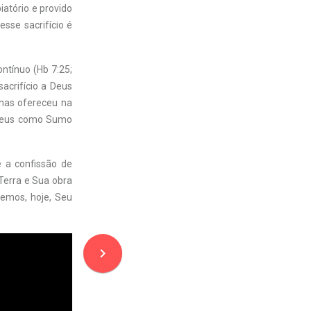
iatório e provido
sse sacrifício é
ontínuo (Hb 7:25;
acrifício a Deus
enas ofereceu na
a Deus como Sumo
 a confissão de
Terra e Sua obra
temos, hoje, Seu
navigate_next