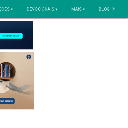
ÇÕES ▾
DEVOCIONAIS ▾
MAIS ▾
BLOG
⇱