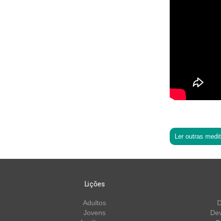
Ler outras medi
Lições
Adultos
D
Jovens
Dev