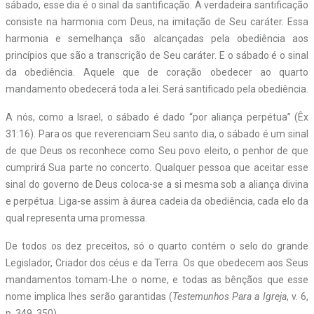
sábado, esse dia é o sinal da santificação. A verdadeira santificação
consiste na harmonia com Deus, na imitação de Seu caráter. Essa
harmonia e semelhança são alcançadas pela obediência aos
princípios que são a transcrição de Seu caráter. E o sábado é o sinal
da obediência. Aquele que de coração obedecer ao quarto
mandamento obedecerá toda a lei. Será santificado pela obediência.
A nós, como a Israel, o sábado é dado “por aliança perpétua” (Êx
31:16). Para os que reverenciam Seu santo dia, o sábado é um sinal
de que Deus os reconhece como Seu povo eleito, o penhor de que
cumprirá Sua parte no concerto. Qualquer pessoa que aceitar esse
sinal do governo de Deus coloca-se a si mesma sob a aliança divina
e perpétua. Liga-se assim à áurea cadeia da obediência, cada elo da
qual representa uma promessa.
De todos os dez preceitos, só o quarto contém o selo do grande
Legislador, Criador dos céus e da Terra. Os que obedecem aos Seus
mandamentos tomam-Lhe o nome, e todas as bênçãos que esse
nome implica lhes serão garantidas (
Testemunhos Para a Igreja
, v. 6,
p. 349, 350).