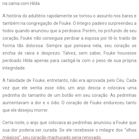
na cama com Hilda.
A história do adultério rapidamente se tornou o assunto nos bares e
também na congregação de Fouke. O íntegro padeiro surpreendeu a
todos quando anunciou que a perdoava. Porém, no profundo de seu
coração, Fouke não conseguia perdoar a esposa por tê-lo traído de
forma tão dolorosa. Sempre que pensava nela, seu coração se
enchia de raiva e desprezo. Talvez, sem saber, Fouke houvesse
perdoado Hilda apenas para castigá-la com o peso de sua própria
integridade.
A falsidade de Fouke, entretanto, não era aprovada pelo Céu. Cada
vez que ele sentia esse ódio, um anjo descia e colocava uma
pedrinha do tamanho de um botão em seu coração. As pedrinhas
aumentavam a dor e o ódio. O coração de Fouke endureceu tanto
que ele desejou morrer.
Certa noite, o anjo que colocava as pedrinhas anunciou a Fouke que
sua dor poderia ser curada. Se ele recebesse o milagre dos “olhos
mágicos”, seu coração machucado seria renovado.