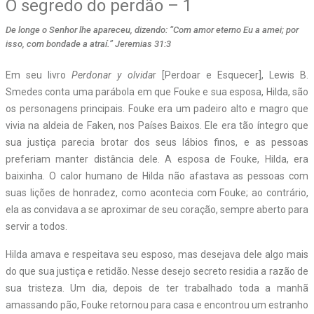
O segredo do perdão – 1
De longe o Senhor lhe apareceu, dizendo: “Com amor eterno Eu a amei; por
isso, com bondade a atraí.” Jeremias 31:3
E
m seu livro
Perdonar y olvida
r [Perdoar e Esquecer], Lewis B.
Smedes conta uma parábola em que Fouke e sua esposa, Hilda, são
os personagens principais. Fouke era um padeiro alto e magro que
vivia na aldeia de Faken, nos Países Baixos. Ele era tão íntegro que
sua justiça parecia brotar dos seus lábios finos, e as pessoas
preferiam manter distância dele. A esposa de Fouke, Hilda, era
baixinha. O calor humano de Hilda não afastava as pessoas com
suas lições de honradez, como acontecia com Fouke; ao contrário,
ela as convidava a se aproximar de seu coração, sempre aberto para
servir a todos.
Hilda amava e respeitava seu esposo, mas desejava dele algo mais
do que sua justiça e retidão. Nesse desejo secreto residia a razão de
sua tristeza. Um dia, depois de ter trabalhado toda a manhã
amassando pão, Fouke retornou para casa e encontrou um estranho