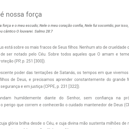
é nossa força
 força e o meu escudo; Nele o meu coração confia, Nele fui socorrido; por isso
u cântico O louvarei. Salmo 28:7
us está sobre os mais fracos de Seus filhos. Nenhum ato de crueldade 
 de ser notado pelo Céu. Sobre todos aqueles que O amam e te
teção (PP, p. 251 [300]).
escente poder das tentações de Satanás, os tempos em que vivemos 
 filhos de Deus, e precisamos aprender constantemente do grande M
egurança e em justiça (CPPE, p. 231 [322]).
ndam humildemente diante do Senhor, sem confiança na próp
 perigo que correm e conhecerão o cuidado mantenedor de Deus (CP
cuja glória brilha desde o Céu, e cuja divina mão sustenta milhões de