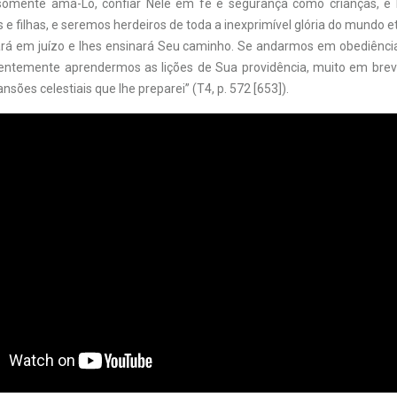
somente amá-Lo, confiar Nele em fé e segurança como crianças, e 
 e filhas, e seremos herdeiros de toda a inexprimível glória do mundo e
rá em juízo e lhes ensinará Seu caminho. Se andarmos em obediênci
gentemente aprendermos as lições de Sua providência, muito em breve 
nsões celestiais que lhe preparei” (T4, p. 572 [653]).