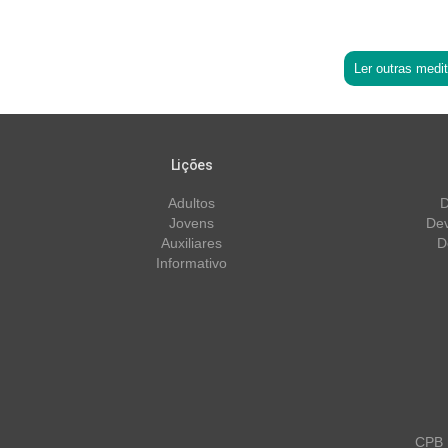
Ler outras medi
Lições
Adultos
D
Jovens
Dev
Auxiliares
D
Informativo
CPB m