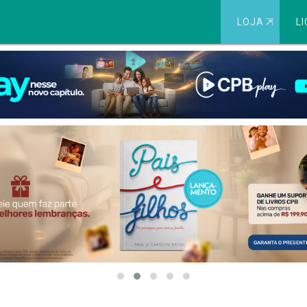
LOJA
⇱
LI