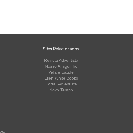
Sites Relacionados
Revista Adventista
Nosso Amiguinho
Vida e Saúde
Ellen White Books
Portal Adventista
Novo Tempo
os.