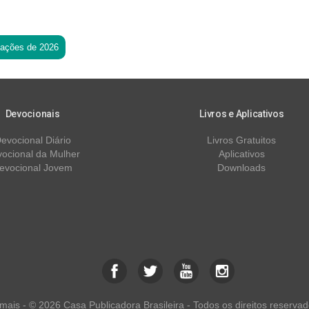
tações de 2026
Devocionais
Livros e Aplicativos
evocional Diário
Livros Gratuitos
ocional da Mulher
Aplicativos
evocional Jovem
Downloads
ais - © 2026 Casa Publicadora Brasileira - Todos os direitos reservad