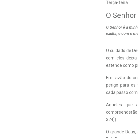
Terça-feira
O Senhor 
O Senhor é a minha
exulta, e com o me
O cuidado de De
com eles deixa
estende como pro
Em razão do cr
perigo para os
cada passo com s
Aqueles que a
compreenderão o
324]).
O grande Deus, 