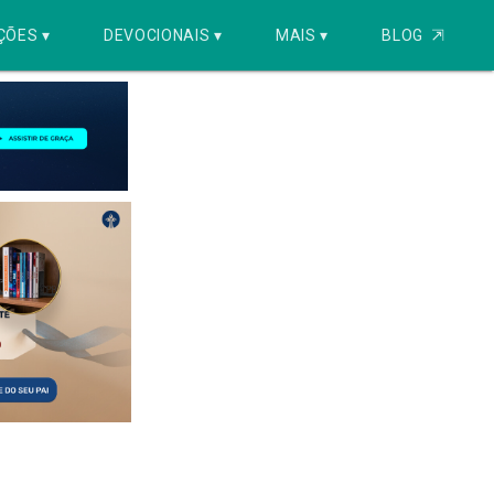
ÇÕES ▾
DEVOCIONAIS ▾
MAIS ▾
BLOG
⇱