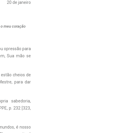
20 de janeiro
, o meu coração
ou opressão para
mem, Sua mão se
estão cheios de
estre, para dar
ria sabedoria,
PE, p. 232 [323,
 mundos, é nosso