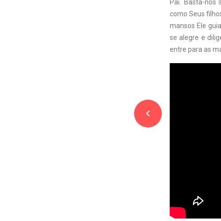
Pai. Basta-nos 
como Seus filhos
mansos Ele guia
se alegre e dili
entre para as ma
navigate_before