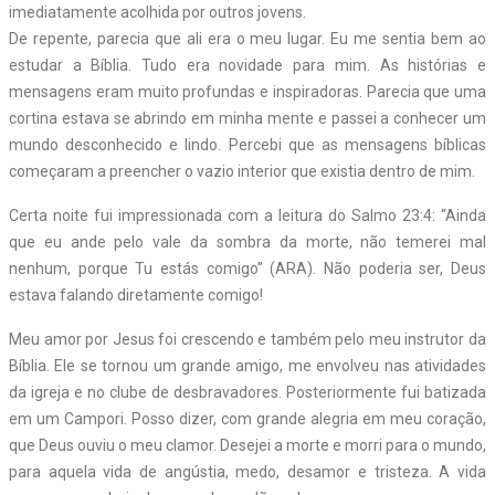
imediatamente acolhida por outros jovens.
De repente, parecia que ali era o meu lugar. Eu me sentia bem ao
estudar a Bíblia. Tudo era novidade para mim. As histórias e
mensagens eram muito profundas e inspiradoras. Parecia que uma
cortina estava se abrindo em minha mente e passei a conhecer um
mundo desconhecido e lindo. Percebi que as mensagens bíblicas
começaram a preencher o vazio interior que existia dentro de mim.
Certa noite fui impressionada com a leitura do Salmo 23:4: “Ainda
que eu ande pelo vale da sombra da morte, não temerei mal
nenhum, porque Tu estás comigo” (ARA). Não poderia ser, Deus
estava falando diretamente comigo!
Meu amor por Jesus foi crescendo e também pelo meu instrutor da
Bíblia. Ele se tornou um grande amigo, me envolveu nas atividades
da igreja e no clube de desbravadores. Posteriormente fui batizada
em um Campori. Posso dizer, com grande alegria em meu coração,
que Deus ouviu o meu clamor. Desejei a morte e morri para o mundo,
para aquela vida de angústia, medo, desamor e tristeza. A vida