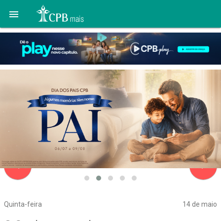

navigate_before
navigate_next
Quinta-feira
14 de maio