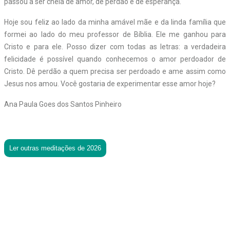
passou a ser cheia de amor, de perdão e de esperança.
Hoje sou feliz ao lado da minha amável mãe e da linda família que
formei ao lado do meu professor de Bíblia. Ele me ganhou para
Cristo e para ele. Posso dizer com todas as letras: a verdadeira
felicidade é possível quando conhecemos o amor perdoador de
Cristo. Dê perdão a quem precisa ser perdoado e ame assim como
Jesus nos amou. Você gostaria de experimentar esse amor hoje?
Ana Paula Goes dos Santos Pinheiro
Ler outras meditações de 2026