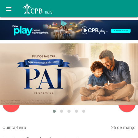

navigate_before
navigate_next
Quinta-feira
25 de março