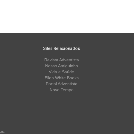
Sites Relacionados
Revista Adventista
Nosso Amiguinho
Vida e Saúde
Ellen White Books
Portal Adventista
Novo Tempo
os.