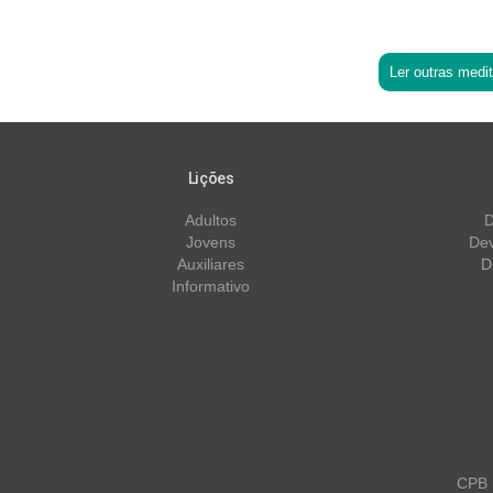
Ler outras medi
Lições
Adultos
D
Jovens
Dev
Auxiliares
D
Informativo
CPB m