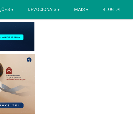
ÇÕES ▾
DEVOCIONAIS ▾
MAIS ▾
BLOG
⇱