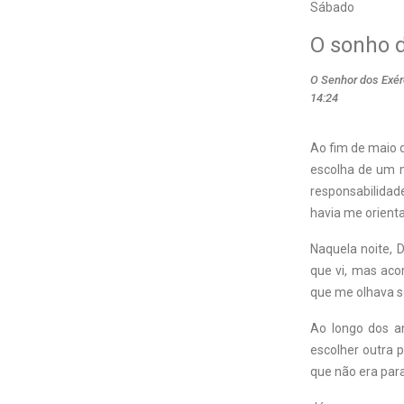
Sábado
O sonho 
O Senhor dos Exérc
14:24
A
o fim de maio 
escolha de um m
responsabilidad
havia me orient
Naquela noite, 
que vi, mas ac
que me olhava 
Ao longo dos an
escolher outra 
que não era para