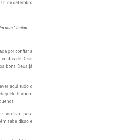
01 de setembro
im será.” Isaías
ada por confiar a
s costas de Deus
gos bons Deus já
ever aqui tudo o
s daquele homem
quenos.
e sou livre para
bém sabe disso e