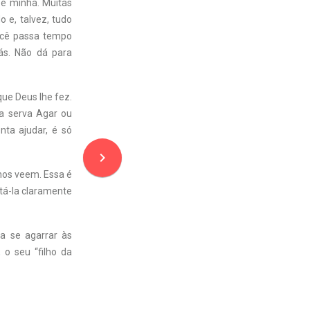
 é minha. Muitas
 e, talvez, tudo
ocê passa tempo
ás. Não dá para
ue Deus lhe fez.
a serva Agar ou
nta ajudar, é só
navigate_next
lhos veem. Essa é
ntá-la claramente
 a se agarrar às
o seu “filho da