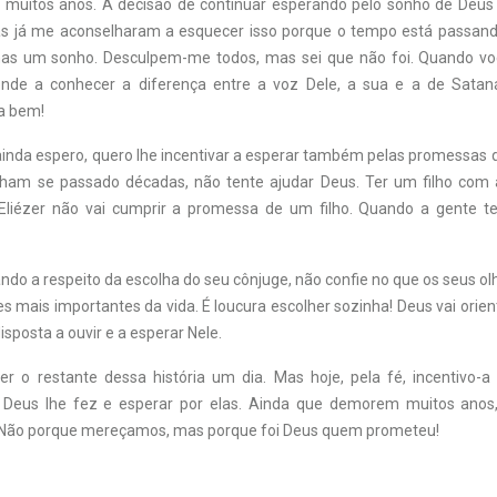
muitos anos. A decisão de continuar esperando pelo sonho de Deus
s já me aconselharam a esquecer isso porque o tempo está passando
nas um sonho. Desculpem-me todos, mas sei que não foi. Quando v
nde a conhecer a diferença entre a voz Dele, a sua e a de Satan
a bem!
ainda espero, quero lhe incentivar a esperar também pelas promessas q
am se passado décadas, não tente ajudar Deus. Ter um filho com 
Eliézer não vai cumprir a promessa de um filho. Quando a gente te
ndo a respeito da escolha do seu cônjuge, não confie no que os seus o
 mais importantes da vida. É loucura escolher sozinha! Deus vai orie
isposta a ouvir e a esperar Nele.
r o restante dessa história um dia. Mas hoje, pela fé, incentivo-a
Deus lhe fez e esperar por elas. Ainda que demorem muitos anos, 
. Não porque mereçamos, mas porque foi Deus quem prometeu!