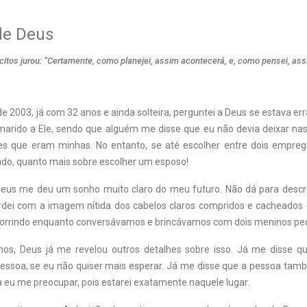
de Deus
itos jurou: “Certamente, como planejei, assim acontecerá, e, como pensei, ass
de 2003, já com 32 anos e ainda solteira, perguntei a Deus se estava err
arido a Ele, sendo que alguém me disse que eu não devia deixar na
es que eram minhas. No entanto, se até escolher entre dois empre
ado, quanto mais sobre escolher um esposo!
Deus me deu um sonho muito claro do meu futuro. Não dá para descr
ordei com a imagem nítida dos cabelos claros compridos e cacheado
sorrindo enquanto conversávamos e brincávamos com dois meninos pe
os, Deus já me revelou outros detalhes sobre isso. Já me disse qu
pessoa, se eu não quiser mais esperar. Já me disse que a pessoa tam
 eu me preocupar, pois estarei exatamente naquele lugar.