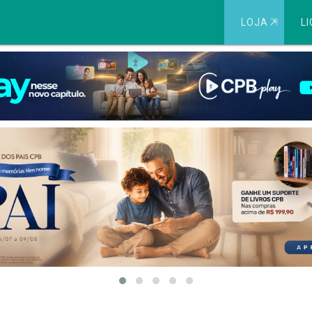
LOJA
⇱
LI