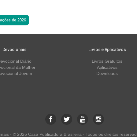
tações de 2026
Devocionais
Livros e Aplicativos
evocional Diário
Livros Gratuitos
ocional da Mulher
Aplicativos
evocional Jovem
Downloads
ais - © 2026 Casa Publicadora Brasileira - Todos os direitos reservad