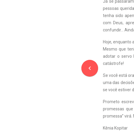
Já se passaram 
pessoas querida
tenha sido ape
com Deus, apre
confundir… Aind
Hoje, enquanto 
Mesmo que tenh
adotar o servo 
catástrofe!
navigate_before
Se você está ora
uma das decisões
se você estiver d
Prometo escreve
promessas que 
promessa” virá
Kênia Kopitar