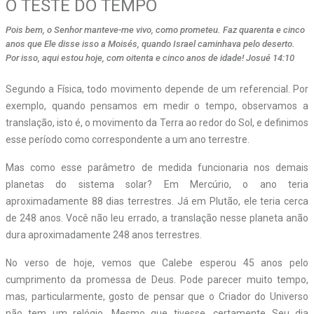
O TESTE DO TEMPO
Pois bem, o Senhor manteve-me vivo, como prometeu. Faz quarenta e cinco
anos que Ele disse isso a Moisés, quando Israel caminhava pelo deserto.
Por isso, aqui estou hoje, com oitenta e cinco anos de idade! Josué 14:10
Segundo a Física, todo movimento depende de um referencial. Por
exemplo, quando pensamos em medir o tempo, observamos a
translação, isto é, o movimento da Terra ao redor do Sol, e definimos
esse período como correspondente a um ano terrestre.
Mas como esse parâmetro de medida funcionaria nos demais
planetas do sistema solar? Em Mercúrio, o ano teria
aproximadamente 88 dias terrestres. Já em Plutão, ele teria cerca
de 248 anos. Você não leu errado, a translação nesse planeta anão
dura aproximadamente 248 anos terrestres.
No verso de hoje, vemos que Calebe esperou 45 anos pelo
cumprimento da promessa de Deus. Pode parecer muito tempo,
mas, particularmente, gosto de pensar que o Criador do Universo
não tem um relógio. Mesmo que tivesse, certamente Seu dia