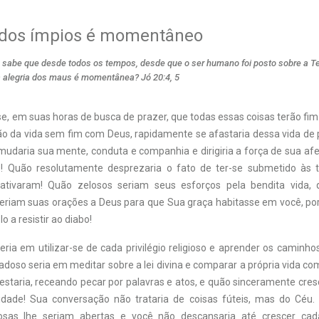
o dos ímpios é momentâneo
 sabe que desde todos os tempos, desde que o ser humano foi posto sobre a Terr
 a alegria dos maus é momentânea? Jó 20:4, 5
e, em suas horas de busca de prazer, que todas essas coisas terão fim
ão da vida sem fim com Deus, rapidamente se afastaria dessa vida de 
udaria sua mente, conduta e companhia e dirigiria a força de sua afe
is! Quão resolutamente desprezaria o fato de ter-se submetido às
tivaram! Quão zelosos seriam seus esforços pela bendita vida, 
eriam suas orações a Deus para que Sua graça habitasse em você, po
lo a resistir ao diabo!
eria em utilizar-se de cada privilégio religioso e aprender os caminh
doso seria em meditar sobre a lei divina e comparar a própria vida c
staria, receando pecar por palavras e atos, e quão sinceramente cres
idade! Sua conversação não trataria de coisas fúteis, mas do Céu.
iosas lhe seriam abertas e você não descansaria até crescer c