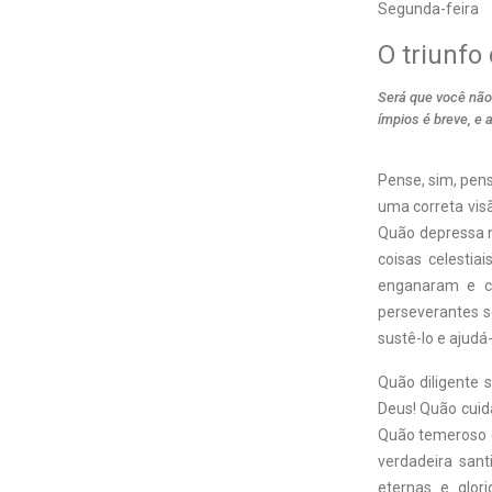
Segunda-feira
O triunf
Será que você não
ímpios é breve, e
Pense, sim, pens
uma correta vis
Quão depressa m
coisas celestia
enganaram e ca
perseverantes s
sustê-lo e ajudá-
Quão diligente s
Deus! Quão cuida
Quão temeroso e
verdadeira sant
eternas e glor