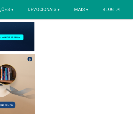
ÇÕES ▾
DEVOCIONAIS ▾
MAIS ▾
BLOG
⇱