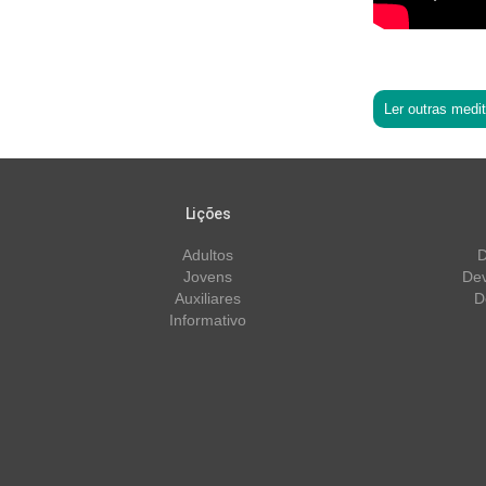
Ler outras medi
Lições
Adultos
D
Jovens
Dev
Auxiliares
D
Informativo