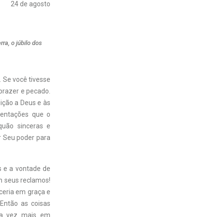
24 de agosto
a, o júbilo dos
. Se você tivesse
prazer e pecado.
ição a Deus e às
 tentações que o
quão sinceras e
r Seu poder para
os e a vontade de
om seus reclamos!
ceria em graça e
 Então as coisas
ada vez mais em