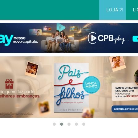
LOJA
⇱
LI