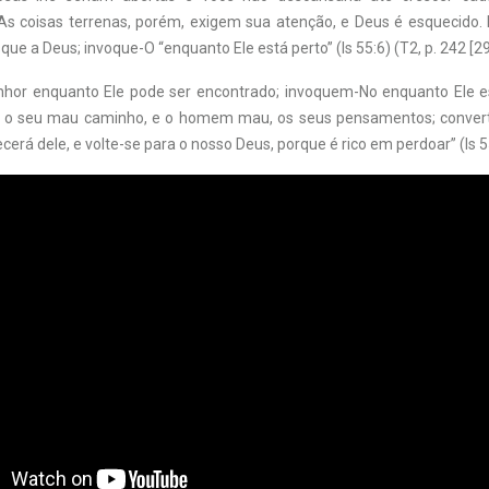
. As coisas terrenas, porém, exigem sua atenção, e Deus é esquecido.
que a Deus; invoque-O “enquanto Ele está perto” (Is 55:6) (T2, p. 242 [29
hor enquanto Ele pode ser encontrado; invoquem-No enquanto Ele es
 o seu mau caminho, e o homem mau, os seus pensamentos; convert
rá dele, e volte-se para o nosso Deus, porque é rico em perdoar” (Is 55