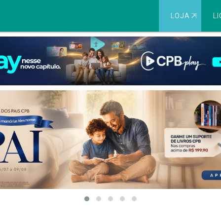
LOJA
⇱
LI