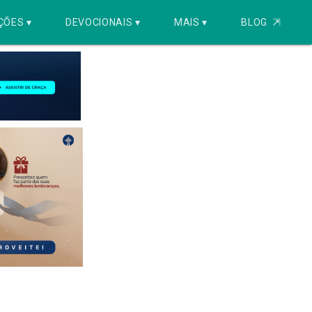
ÇÕES ▾
DEVOCIONAIS ▾
MAIS ▾
BLOG
⇱