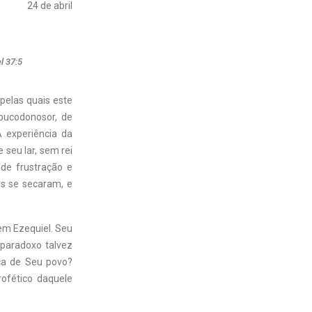
24 de abril
l 37:5
pelas quais este
bucodonosor, de
A experiência da
 seu lar, sem rei
de frustração e
os se secaram, e
vem Ezequiel. Seu
m paradoxo talvez
rça de Seu povo?
ofético daquele