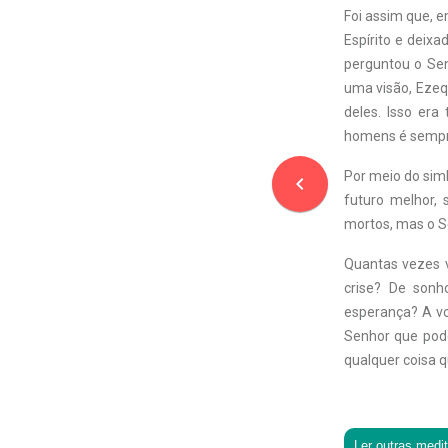
Foi assim que, e
Espírito e deix
perguntou o Sen
uma visão, Ezequ
deles. Isso era
homens é sempre
Por meio do sim
navigate_before
futuro melhor, 
mortos, mas o Se
Quantas vezes v
crise? De sonh
esperança? A vo
Senhor que pode
qualquer coisa q
Ler outras medi