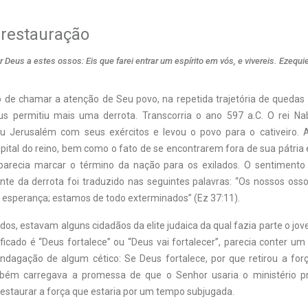
 restauração
 Deus a estes ossos: Eis que farei entrar um espírito em vós, e vivereis. Ezequie
 de chamar a atenção de Seu povo, na repetida trajetória de quedas 
us permitiu mais uma derrota. Transcorria o ano 597 a.C. O rei Na
diu Jerusalém com seus exércitos e levou o povo para o cativeiro. 
pital do reino, bem como o fato de se encontrarem fora de sua pátria e
parecia marcar o término da nação para os exilados. O sentimento 
ante da derrota foi traduzido nas seguintes palavras: “Os nossos oss
 esperança; estamos de todo exterminados” (Ez 37:11).
dos, estavam alguns cidadãos da elite judaica da qual fazia parte o jo
ficado é “Deus fortalece” ou “Deus vai fortalecer”, parecia conter u
ndagação de algum cético: Se Deus fortalece, por que retirou a fo
mbém carregava a promessa de que o Senhor usaria o ministério pr
restaurar a força que estaria por um tempo subjugada.