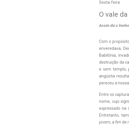
Sexta-feira
O vale da
Assim diz o Senhor
Com o propósito
enveredava, De
Babilônia, inva
destruição da ca
e sem templo, 
angústia result
pereceu a nossa
Entre os captura
nome, cujo signi
expressado na i
Entretanto, ta
jovem, a fim de 