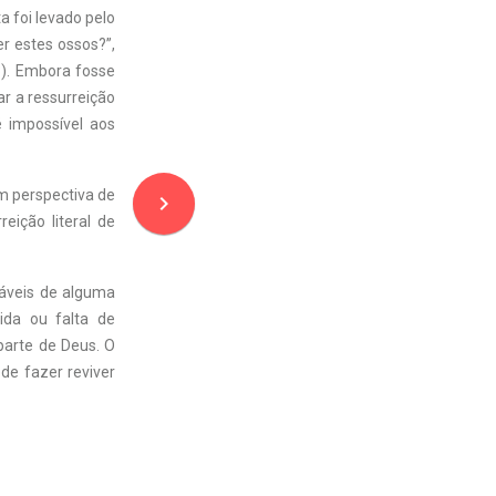
a foi levado pelo
r estes ossos?”,
3). Embora fosse
ar a ressurreição
é impossível aos
m perspectiva de
navigate_next
eição literal de
ráveis de alguma
ida ou falta de
parte de Deus. O
de fazer reviver