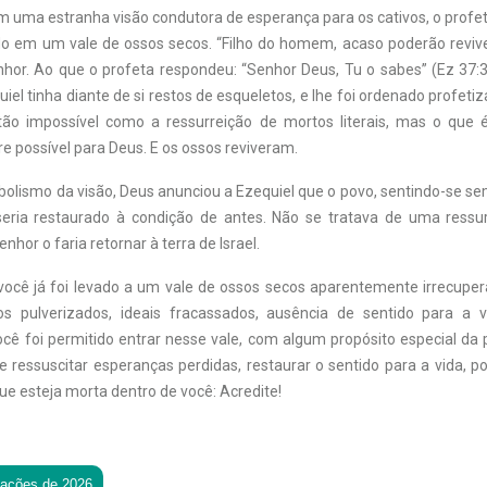
m uma estranha visão condutora de esperança para os cativos, o profet
ado em um vale de ossos secos. “Filho do homem, acaso poderão revive
hor. Ao que o profeta respondeu: “Senhor Deus, Tu o sabes” (Ez 37:
iel tinha diante de si restos de esqueletos, e lhe foi ordenado profetiz
 tão impossível como a ressurreição de mortos literais, mas o que 
 possível para Deus. E os ossos reviveram.
bolismo da visão, Deus anunciou a Ezequiel que o povo, sentindo-se se
seria restaurado à condição de antes. Não se tratava de uma ressurr
nhor o faria retornar à terra de Israel.
ocê já foi levado a um vale de ossos secos aparentemente irrecupe
os pulverizados, ideais fracassados, ausência de sentido para a v
cê foi permitido entrar nesse vale, com algum propósito especial da 
 ressuscitar esperanças perdidas, restaurar o sentido para a vida, po
ue esteja morta dentro de você: Acredite!
tações de 2026