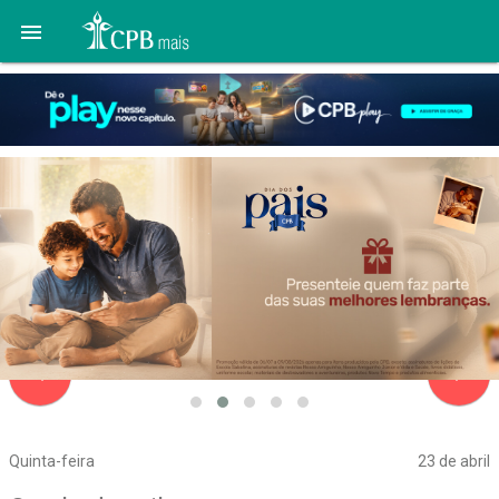

navigate_before
navigate_next
Quinta-feira
23 de abril