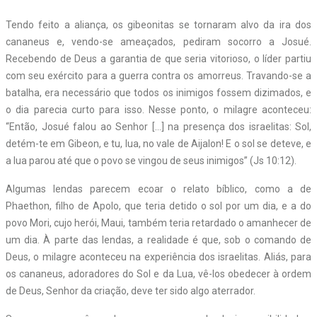
Tendo feito a aliança, os gibeonitas se tornaram alvo da ira dos
cananeus e, vendo-se ameaçados, pediram socorro a Josué.
Recebendo de Deus a garantia de que seria vitorioso, o líder partiu
com seu exército para a guerra contra os amorreus. Travando-se a
batalha, era necessário que todos os inimigos fossem dizimados, e
o dia parecia curto para isso. Nesse ponto, o milagre aconteceu:
“Então, Josué falou ao Senhor […] na presença dos israelitas: Sol,
detém-te em Gibeon, e tu, lua, no vale de Aijalon! E o sol se deteve, e
a lua parou até que o povo se vingou de seus inimigos” (Js 10:12).
Algumas lendas parecem ecoar o relato bíblico, como a de
Phaethon, filho de Apolo, que teria detido o sol por um dia, e a do
povo Mori, cujo herói, Maui, também teria retardado o amanhecer de
um dia. À parte das lendas, a realidade é que, sob o comando de
Deus, o milagre aconteceu na experiência dos israelitas. Aliás, para
os cananeus, adoradores do Sol e da Lua, vê-los obedecer à ordem
de Deus, Senhor da criação, deve ter sido algo aterrador.