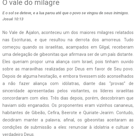
O vale do milagre
E o sol se deteve, e a lua parou até que o povo se vingou de seus inimigos.
Josué 10:13
No Vale de Aijalon, aconteceu um dos maiores milagres relatados
nas Escrituras, e que resultou na derrota dos amorreus. Tudo
começou quando os israelitas, acampados em Gilgal, receberam
uma delegação de gibeonitas que afirmava ser de um país distante.
Eles queriam propor uma aliança com Israel, pois tinham ouvido
sobre as maravilhas realizadas por Deus em favor de Seu povo.
Depois de alguma hesitação, e embora tivessem sido aconselhados
a não fazer aliança com idólatras, diante das “provas” de
sinceridade apresentadas pelos visitantes, os líderes israelitas
concordaram com eles. Três dias depois, porém, descobriram que
haviam sido enganados. Os proponentes eram vizinhos cananeus,
habitantes de Gibeão, Cefira, Beerote e Quiriate-Jearim. Contudo,
decidiram manter a palavra; afinal, os gibeonitas aceitaram as
condições de submissão a eles: renunciar à idolatria e cultuar o
verdadeiro Deus.