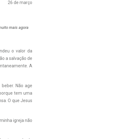
26 de março
uito mais agora
ndeu o valor da
ção a salvação de
ontaneamente. A
o beber. Não age
s porque tem uma
nsa. O que Jesus
minha igreja não