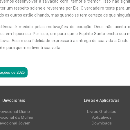
evemos desenvolver a salvação com “temor e tremor”. Isso não signi
ter um respeito solene e reverente por Ele. O verdadeiro teste para u
do os outros estão olhando, mas quando se tem certeza de que ninguém
diência é medido pelas motivações do coração. Deus não aceita
os em hipocrisia. Por isso, ore para que o Espírito Santo encha sua
lavra. Assim sua fidelidade expressará a
entrega de sua vida a Cristo
 e para quem estiver à sua volta.
tações de 2026
Devocionais
Livros e Aplicativos
evocional Diário
Livros Gratuitos
ocional da Mulher
Aplicativos
evocional Jovem
Downloads