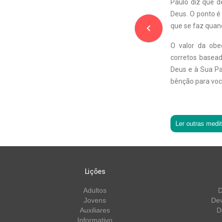
Paulo diz que d
Deus. O ponto é 
que se faz quan
navigate_before
O valor da obe
corretos basead
Deus e à Sua Pa
bênção para você
Ler outras medi
Lições
Adultos
D
Jovens
Dev
Auxiliares
D
Informativo