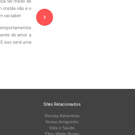
fica ter medo de
m cristão não é o
 vai saber.
navigate_next
 comportamentos
 mente de amor a
. E isso será uma
Sites Relacionados
Revista Adventista
Nosso Amiguinho
Vida e Saúde
Ellen White Books