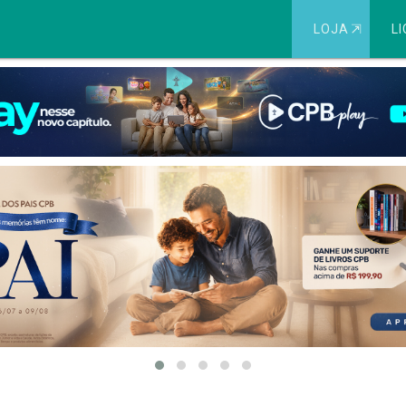
LOJA
⇱
LI