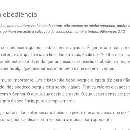
a obediência
os, como sempre vocês obedeceram, não apenas na minha presença, porém m
, ponham em ação a salvação de vocês com temor e tremor. Filipenses 2:12
 só obedecem quando estão sendo vigiadas. É gente que não apre
 reforçar a importância da fidelidade a Deus, Paulo diz: “Ponham em a
 se ele estivesse dizendo que as pessoas convertidas obedecem esp
é apenas algo que recebemos; é também o que desenvolvemos.
 muito importante. Um cristão não bebe porque a igreja diz para nã
o. Não obedece porque está sendo vigiado. Pratica valores elevado
 com o Senhor. O que Jesus gosta ele gosta. O que Jesus pensa ele pe
ssunto é obediência, pura e simplesmente.
 na faculdade oferece uma bebida, o jovem que ama Jesus não diz: “
em uma postura ética e uma resposta afetuosa para apresentar.