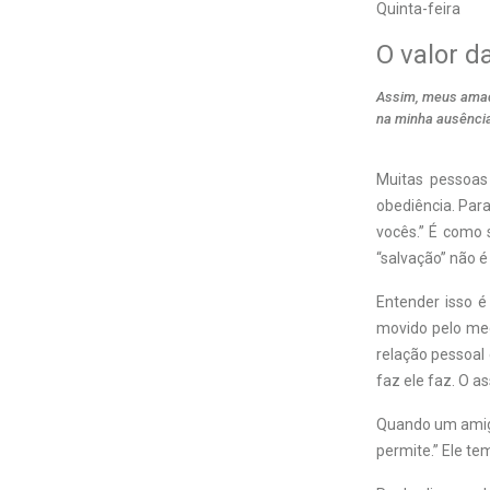
Quinta-feira
O valor d
Assim, meus amad
na minha ausência
Muitas pessoas
obediência. Para
vocês.” É como
“salvação” não 
Entender isso é
movido pelo med
relação pessoal
faz ele faz. O a
Quando um amigo
permite.” Ele t