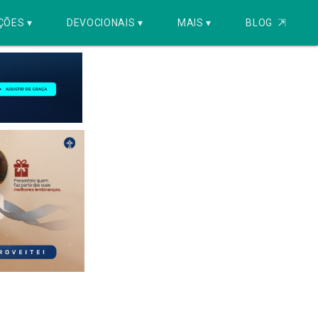
ÇÕES ▾
DEVOCIONAIS ▾
MAIS ▾
BLOG
⇱