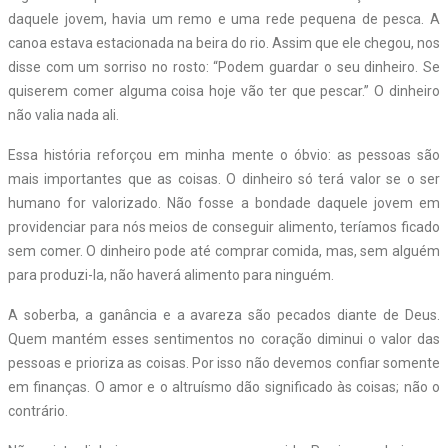
daquele jovem, havia um remo e uma rede pequena de pesca. A
canoa estava estacionada na beira do rio. Assim que ele chegou, nos
disse com um sorriso no rosto: “Podem guardar o seu dinheiro. Se
quiserem comer alguma coisa hoje vão ter que pescar.” O dinheiro
não valia nada ali.
Essa história reforçou em minha mente o óbvio: as pessoas são
mais importantes que as coisas. O dinheiro só terá valor se o ser
humano for valorizado. Não fosse a bondade daquele jovem em
providenciar para nós meios de conseguir alimento, teríamos ficado
sem comer. O dinheiro pode até comprar comida, mas, sem alguém
para produzi-la, não haverá alimento para ninguém.
A soberba, a ganância e a avareza são pecados diante de Deus.
Quem mantém esses sentimentos no coração diminui o valor das
pessoas e prioriza as coisas. Por isso não devemos confiar somente
em finanças. O amor e o altruísmo dão significado às coisas; não o
contrário.