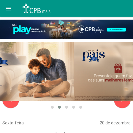

navigate_before
navigate_next
Sexta-feira
20 de dezembro