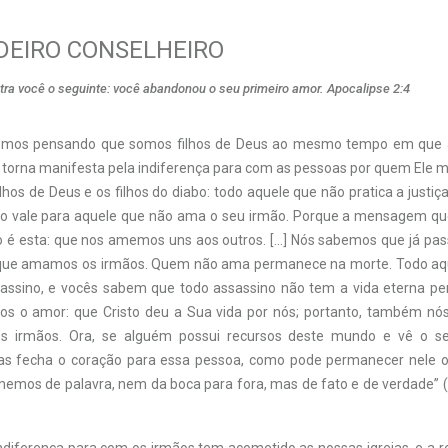
DEIRO CONSELHEIRO
tra você o seguinte: você abandonou o seu primeiro amor. Apocalipse 2:4
mos pensando que somos filhos de Deus ao mesmo tempo em que a
 torna manifesta pela indiferença para com as pessoas por quem Ele m
lhos de Deus e os filhos do diabo: todo aquele que não pratica a justi
o vale para aquele que não ama o seu irmão. Porque a mensagem qu
io é esta: que nos amemos uns aos outros. […] Nós sabemos que já p
orque amamos os irmãos. Quem não ama permanece na morte. Todo aqu
assino, e vocês sabem que todo assassino não tem a vida eterna p
os o amor: que Cristo deu a Sua vida por nós; portanto, também nó
os irmãos. Ora, se alguém possui recursos deste mundo e vê o s
as fecha o coração para essa pessoa, como pode permanecer nele 
memos de palavra, nem da boca para fora, mas de fato e de verdade” (