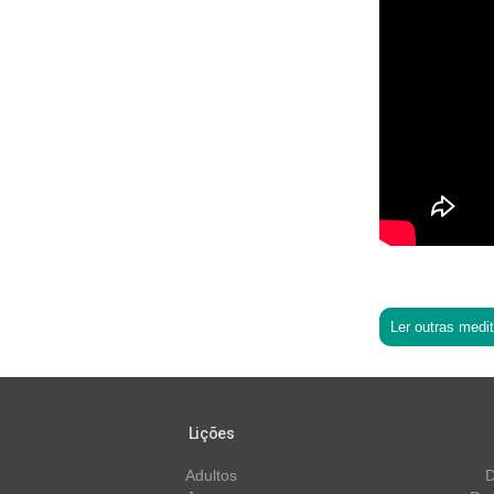
Ler outras medi
Lições
Adultos
D