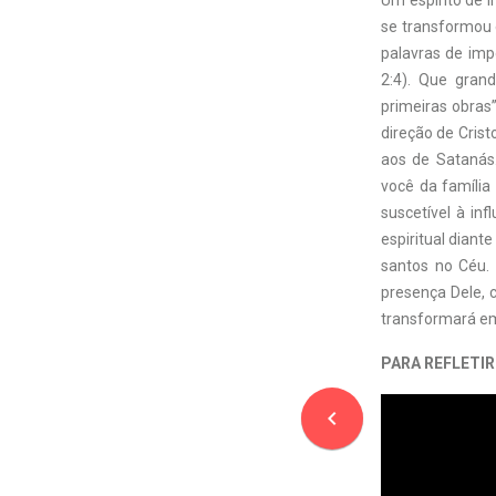
Um espírito de i
se transformou 
palavras de imp
2:4). Que grand
primeiras obras”
direção de Cris
aos de Satanás.
você da família
suscetível à in
espiritual diant
santos no Céu.
presença Dele, 
transformará em
PARA REFLETIR
navigate_before