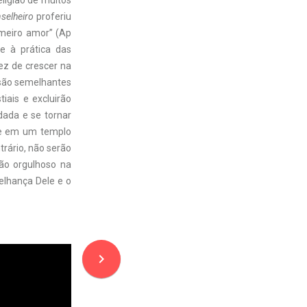
eligião de muitos
nselheiro
proferiu
imeiro amor” (Ap
te à prática das
vez de crescer na
 são semelhantes
iais e excluirão
dada e se tornar
rme em um templo
trário, não serão
ão orgulhoso na
elhança Dele e o
navigate_next