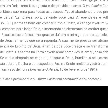
ndiferença para com os irmãos tem acometido as nossas igrejas, e a r
em um farisaísmo frio, egoísta e desprovido de amor. O
verdadeiro Co
ortância suprema para todas as pessoas: “Você abandonou o seu pr
e perda! “Lembre-se, pois, de onde você caiu. Arrependa-se e vol
 (v. 5). Quantos falham em crescer rumo a Cristo, a cabeça viva! Em 
to, crescem para longe Dele, alimentando os elementos do caráter que
 Essas características malignas excluíram o inimigo das cortes celest
 de Deus, a menos que se arrependa. A sua mente precisa ser abran
fluência do Espírito de Deus, a fim de que você cresça e se transfo
e de Cristo. Os santos na Terra devem amar como Jesus amou, caso con
 Se a sua simpatia se esgotou, busque a Deus, humilhe o seu coraç
caia sobre a Rocha e se despedace. Assim, Cristo moldará você à sem
 um vaso de honra (
Review and Herald
, 10 de fevereiro de 1891).
:
Qual é a prova de que o Espírito Santo tem abrandado o seu coração?