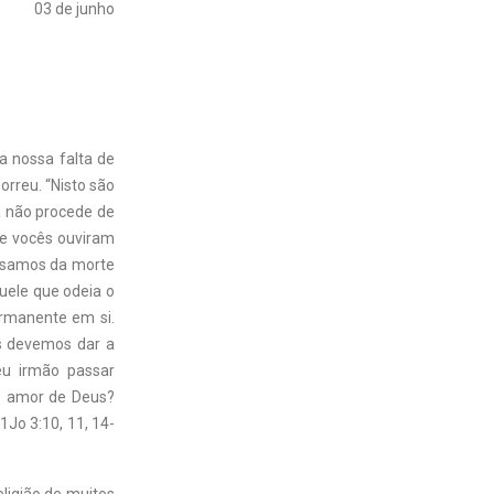
03 de junho
 nossa falta de
orreu. “Nisto são
ça não procede de
e vocês ouviram
assamos da morte
ele que odeia o
ermanente em si.
s devemos dar a
eu irmão passar
o amor de Deus?
1Jo 3:10, 11, 14-