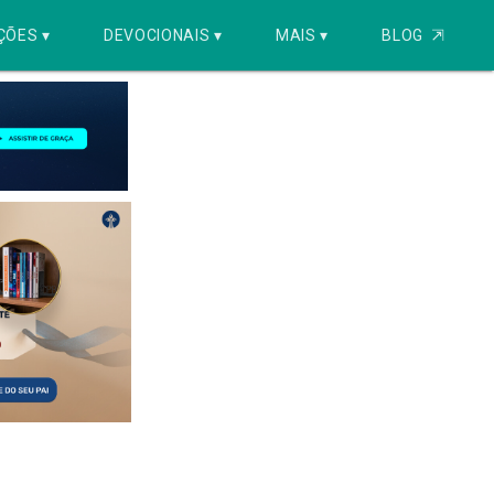
ÇÕES ▾
DEVOCIONAIS ▾
MAIS ▾
BLOG
⇱