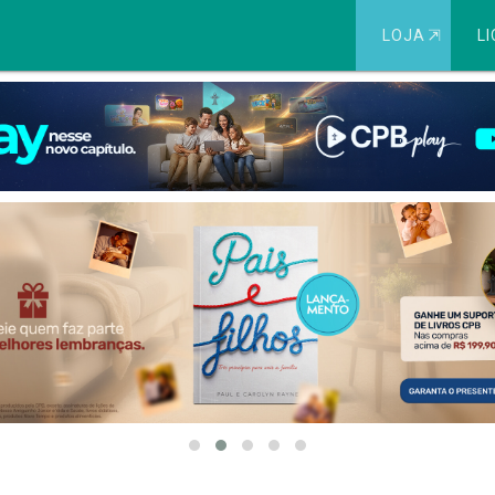
LOJA
⇱
LI