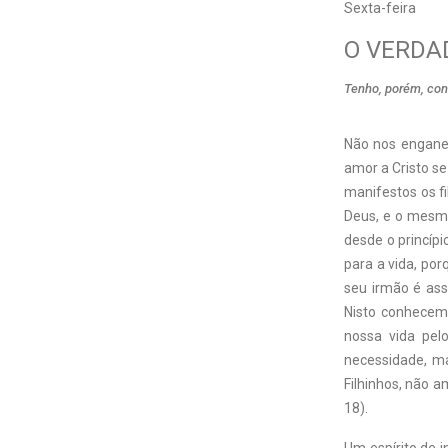
Sexta-feira
O VERDA
Tenho, porém, con
Não nos engane
amor a Cristo se
manifestos os fi
Deus, e o mesm
desde o princíp
para a vida, p
seu irmão é ass
Nisto conhecem
nossa vida pel
necessidade, m
Filhinhos, não a
18).