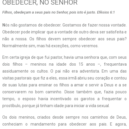
OBEDECER, NO SENHOR
Filhos, obedeçam a seus pais no Senhor, pois isto é justo. Efésios 6:1
N
ós não gostamos de obedecer. Gostamos de fazer nossa vontade.
Obedecer pode implicar que a vontade de outro deva ser satisfeita e
não a nossa. Os filhos devem sempre obedecer aos seus pais?
Normalmente sim, mas há exceções, como veremos.
Em certa igreja de que fui pastor, havia uma senhora que, com seus
dois filhos – meninos na idade dos 15 anos –, frequentava
assiduamente os cultos. O pai não era adventista. Em uma das
visitas pastorais que fiz a eles, essa irmã abriu seu coração e contou
de suas lutas para ensinar os filhos a amar e servir a Deus e a se
conservarem no bom caminho. Disse também que, fazia pouco
tempo, o esposo havia incentivado os garotos a frequentar o
prostíbulo, porque já tinham idade para iniciar a vida sexual.
Os dois meninos, criados desde sempre nos caminhos de Deus,
conheciam o mandamento para obedecer aos pais. E agora,