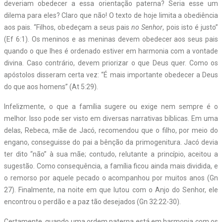
deveriam obedecer a essa orientação paterna? Seria esse um
dilema para eles? Claro que não! O texto de hoje limita a obediência
aos pais. “Filhos, obedeçam a seus pais
no Senhor
, pois isto é justo”
(Ef 6:1). Os meninos e as meninas devem obedecer aos seus pais
quando o que lhes é ordenado estiver em harmonia com a vontade
divina. Caso contrário, devem priorizar o que Deus quer. Como os
apóstolos disseram certa vez: “É mais importante obedecer a Deus
do que aos homens” (At 5:29).
Infelizmente, o que a família sugere ou exige nem sempre é o
melhor. Isso pode ser visto em diversas narrativas bíblicas. Em uma
delas, Rebeca, mãe de Jacó, recomendou que o filho, por meio do
engano, conseguisse do pai a bênção da primogenitura. Jacó devia
ter dito “não” à sua mãe; contudo, relutante a princípio, aceitou a
sugestão. Como consequência, a família ficou ainda mais dividida, e
o remorso por aquele pecado o acompanhou por muitos anos (Gn
27). Finalmente, na noite em que lutou com o Anjo do Senhor, ele
encontrou o perdão e a paz tão desejados (Gn 32:22-30).
Certamente, quando uma ordem paterna está em harmonia com os