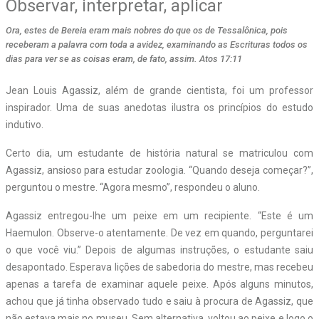
Observar, interpretar, aplicar
Ora, estes de Bereia eram mais nobres do que os de Tessalônica, pois
receberam a palavra com toda a avidez, examinando as Escrituras todos os
dias para ver se as coisas eram, de fato, assim. Atos 17:11
Jean Louis Agassiz, além de grande cientista, foi um professor
inspirador. Uma de suas anedotas ilustra os princípios do estudo
indutivo.
Certo dia, um estudante de história natural se matriculou com
Agassiz, ansioso para estudar zoologia. “Quando deseja começar?”,
perguntou o mestre. “Agora mesmo”, respondeu o aluno.
Agassiz entregou-lhe um peixe em um recipiente. “Este é um
Haemulon. Observe-o atentamente. De vez em quando, perguntarei
o que você viu.” Depois de algumas instruções, o estudante saiu
desapontado. Esperava lições de sabedoria do mestre, mas recebeu
apenas a tarefa de examinar aquele peixe. Após alguns minutos,
achou que já tinha observado tudo e saiu à procura de Agassiz, que
não estava mais no museu. Sem alternativa, voltou ao peixe e logo o