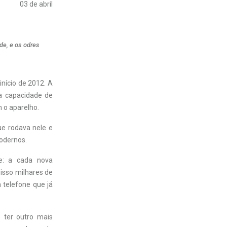
03 de abril
de, e os odres
início de 2012. A
ta capacidade de
 o aparelho.
ue rodava nele e
odernos.
te: a cada nova
isso milhares de
 telefone que já
 ter outro mais