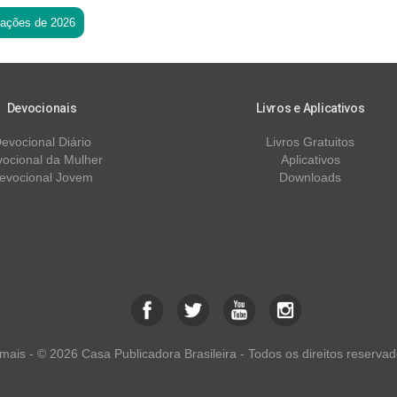
tações de 2026
Devocionais
Livros e Aplicativos
evocional Diário
Livros Gratuitos
ocional da Mulher
Aplicativos
evocional Jovem
Downloads
ais - © 2026 Casa Publicadora Brasileira - Todos os direitos reservad