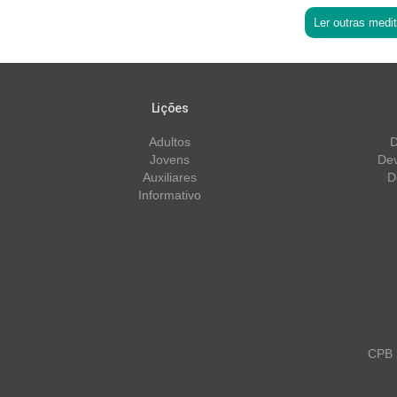
Ler outras medi
Lições
Adultos
D
Jovens
Dev
Auxiliares
D
Informativo
CPB m