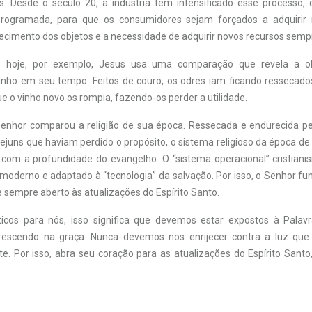
s. Desde o século 20, a indústria tem intensificado esse processo
programada, para que os consumidores sejam forçados a adquirir 
cimento dos objetos e a necessidade de adquirir novos recursos sempr
e hoje, por exemplo, Jesus usa uma comparação que revela a o
vinho em seu tempo. Feitos de couro, os odres iam ficando ressecad
e o vinho novo os rompia, fazendo-os perder a utilidade.
Senhor comparou a religião de sua época. Ressecada e endurecida pe
e jejuns que haviam perdido o propósito, o sistema religioso da época d
” com a profundidade do evangelho. O “sistema operacional” cristian
moderno e adaptado à “tecnologia” da salvação. Por isso, o Senhor fu
 sempre aberto às atualizações do Espírito Santo.
icos para nós, isso significa que devemos estar expostos à Palav
rescendo na graça. Nunca devemos nos enrijecer contra a luz que
e. Por isso, abra seu coração para as atualizações do Espírito Santo