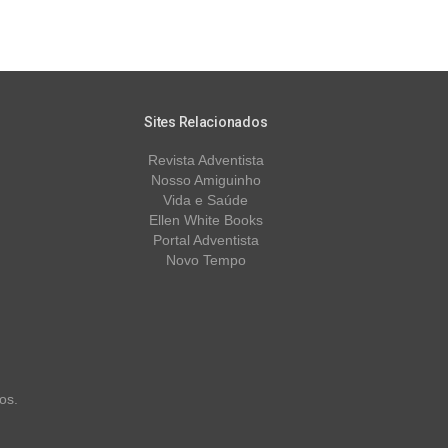
Sites Relacionados
Revista Adventista
Nosso Amiguinho
Vida e Saúde
Ellen White Books
Portal Adventista
Novo Tempo
os.