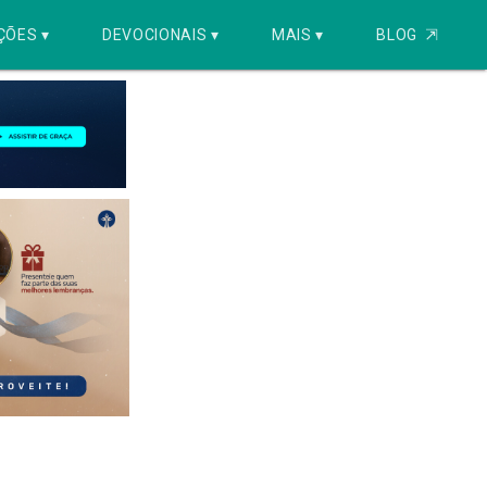
ÇÕES ▾
DEVOCIONAIS ▾
MAIS ▾
BLOG
⇱