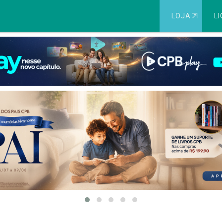
LOJA
⇱
LI