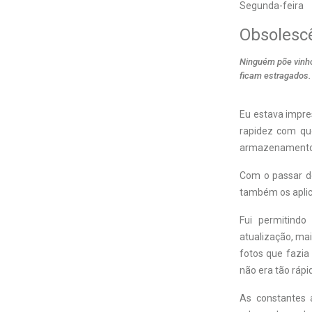
Segunda-feira
Obsolesc
Ninguém põe vinho
ficam estragados.
Eu estava impr
rapidez com que
armazenamento d
Com o passar do
também os aplic
Fui permitindo
atualização, ma
fotos que fazia
não era tão rápi
As constantes 