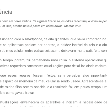
ência
 novo em odres velhos. Se alguém fizer isso, os odres rebentam, o vinho se per
 Por isso, o vinho novo é posto em odres novos. Marcos 2:22
essionado com o
smartphone
, de oito gigabites, que havia comprado no 
 os aplicativos podiam ser abertos, a nitidez incrível da tela e a al
o meu celular, entre outras coisas, me deixavam muito satisfeito com
 tempo, porém, fui percebendo uma coisa: o sistema operacional q
ativos requeriam constantes atualizações para deixá-los ainda mais m
 que esses reparos fossem feitos, sem perceber algo importan
is espaço da memória de meu celular ia sendo usado. Acrescente-se a 
 de minha filha recém-nascida, e o resultado foi, em pouco tempo, um
do e começava a travar.
atualizações envelhecem os aparelhos e indicam a necessidade de