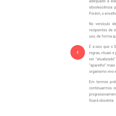
adequado a ela
obsolescência 
Porém, o envelhe
No versículo d
recipientes de 
uso, de forma qu
É a isso que o 
navigate_before
regras, rituais 
ser “atualizado
“aparelho” mais 
organismo vivo e
Em termos prát
continuarmos c
progressivament
ficará obsoleta.