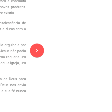
, com a chamada
novos produtos.
e existiu.
bsolescência de
os e duros com o
lo orgulho e por
navigate_next
e Jesus não podia
ismo requeria um
ndou a igreja, um
ra de Deus para
 Deus nos envia
, e sua fé nunca