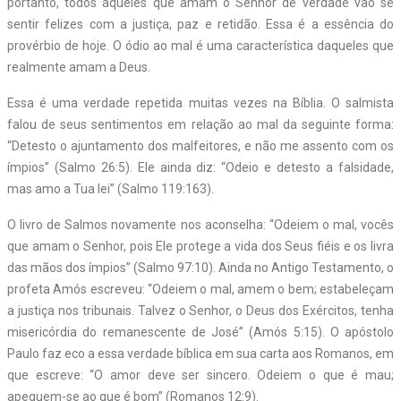
portanto, todos aqueles que amam o Senhor de verdade vão se
sentir felizes com a justiça, paz e retidão. Essa é a essência do
provérbio de hoje. O ódio ao mal é uma característica daqueles que
realmente amam a Deus.
Essa é uma verdade repetida muitas vezes na Bíblia. O salmista
falou de seus sentimentos em relação ao mal da seguinte forma:
“Detesto o ajuntamento dos malfeitores, e não me assento com os
ímpios” (Salmo 26:5). Ele ainda diz: “Odeio e detesto a falsidade,
mas amo a Tua lei” (Salmo 119:163).
O livro de Salmos novamente nos aconselha: “Odeiem o mal, vocês
que amam o Senhor, pois Ele protege a vida dos Seus fiéis e os livra
das mãos dos ímpios” (Salmo 97:10). Ainda no Antigo Testamento, o
profeta Amós escreveu: “Odeiem o mal, amem o bem; estabeleçam
a justiça nos tribunais. Talvez o Senhor, o Deus dos Exércitos, tenha
misericórdia do remanescente de José” (Amós 5:15). O apóstolo
Paulo faz eco a essa verdade bíblica em sua carta aos Romanos, em
que escreve: “O amor deve ser sincero. Odeiem o que é mau;
apeguem-se ao que é bom” (Romanos 12:9).