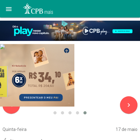

navigate_before
navigate_next
Quinta-feira
17 de maio